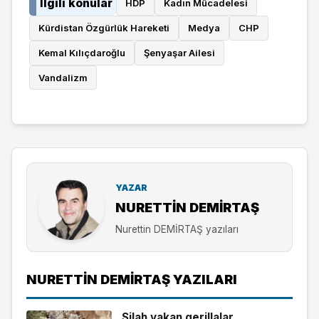
İlgili konular
HDP
Kadın Mücadelesi
Kürdistan Özgürlük Hareketi
Medya
CHP
Kemal Kılıçdaroğlu
Şenyaşar Ailesi
Vandalizm
YAZAR
NURETTIN DEMİRTAŞ
Nurettin DEMİRTAŞ yazıları
NURETTIN DEMİRTAŞ YAZILARI
Silah yakan gerillalar