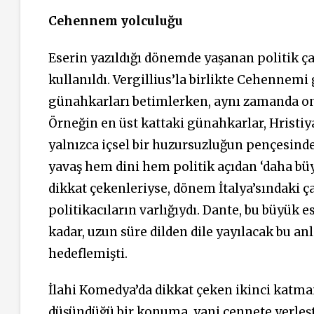
Cehennem yolculuğu
Eserin yazıldığı dönemde yaşanan politik ç
kullanıldı. Vergillius’la birlikte Cehennemi
günahkarları betimlerken, aynı zamanda onl
Örneğin en üst kattaki günahkarlar, Hristiya
yalnızca içsel bir huzursuzluğun pençesinde 
yavaş hem dini hem politik açıdan ‘daha bü
dikkat çekenleriyse, dönem İtalya’sındaki 
politikacıların varlığıydı. Dante, bu büyük
kadar, uzun süre dilden dile yayılacak bu an
hedeflemişti.
İlahi Komedya’da dikkat çeken ikinci katman i
düşündüğü bir konuma, yani cennete yerleşt