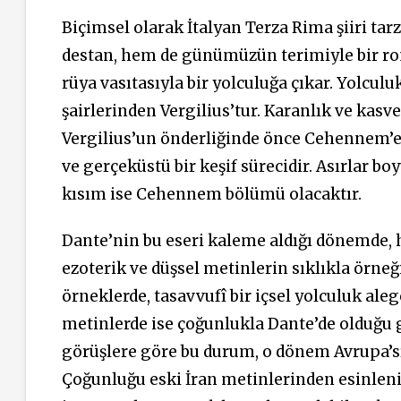
Biçimsel olarak İtalyan Terza Rima şiiri tar
destan, hem de günümüzün terimiyle bir roma
rüya vasıtasıyla bir yolculuğa çıkar. Yolcul
şairlerinden Vergilius’tur. Karanlık ve kasv
Vergilius’un önderliğinde önce Cehennem’e
ve gerçeküstü bir keşif sürecidir. Asırlar b
kısım ise Cehennem bölümü olacaktır.
Dante’nin bu eseri kaleme aldığı dönemde, 
ezoterik ve düşsel metinlerin sıklıkla örneğ
örneklerde, tasavvufî bir içsel yolculuk ale
metinlerde ise çoğunlukla Dante’de olduğu gi
görüşlere göre bu durum, o dönem Avrupa’sın
Çoğunluğu eski İran metinlerinden esinlenil