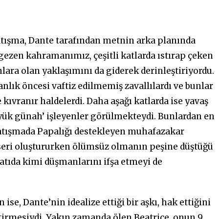
atışma, Dante tarafından metnin arka planında
 gezen kahramanımız, çeşitli katlarda ıstırap çeken
ara olan yaklaşımını da giderek derinleştiriyordu.
nlık öncesi vaftiz edilmemiş zavallılardı ve bunlar
kıvranır haldelerdi. Daha aşağı katlarda ise yavaş
yük günah’ işleyenler görülmekteydi. Bunlardan en
çatışmada Papalığı destekleyen muhafazakar
 eseri oluştururken ölümsüz olmanın peşine düştüğü
latıda kimi düşmanlarını ifşa etmeyi de
se, Dante’nin idealize ettiği bir aşkı, hak ettiğini
irmesiydi. Yakın zamanda ölen Beatrice, onun 9