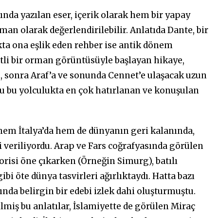
zında yazılan eser, içerik olarak hem bir yapay
n olarak değerlendirilebilir. Anlatıda Dante, bir
ukta ona eşlik eden rehber ise antik dönem
etli bir orman görüntüsüyle başlayan hikaye,
, sonra Araf’a ve sonunda Cennet’e ulaşacak uzun
oyu bu yolculukta en çok hatırlanan ve konuşulan
hem İtalya’da hem de dünyanın geri kalanında,
i veriliyordu. Arap ve Fars coğrafyasında görülen
gorisi öne çıkarken (Örneğin Simurg), batılı
bi öte dünya tasvirleri ağırlıktaydı. Hatta bazı
da belirgin bir edebi izlek dahi oluşturmuştu.
miş bu anlatılar, İslamiyette de görülen Miraç