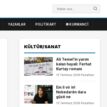
YAZARLAR
POLITIKART
🌐 KURMANCÎ
KÜLTÜR/SANAT
Ali Temel’in yarım
kalan hayali: Ferhat
Kurtay romanı
13 Temmuz 2026 Pazartesi
Em li vir in!
Nobedarên dara
gûzê ne
13 Temmuz 2026 Pazartesi