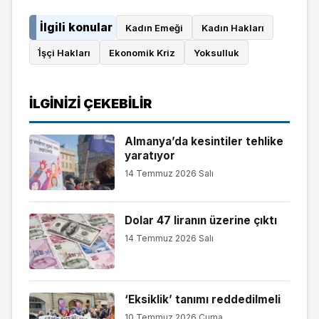
İlgili konular
Kadın Emeği
Kadın Hakları
İ̇şçi Hakları
Ekonomik Kriz
Yoksulluk
İLGINIZI ÇEKEBILIR
Almanya’da kesintiler tehlike
yaratıyor
14 Temmuz 2026 Salı
Dolar 47 liranın üzerine çıktı
14 Temmuz 2026 Salı
‘Eksiklik’ tanımı reddedilmeli
10 Temmuz 2026 Cuma