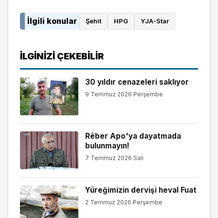
İlgili konular
Şehit
HPG
YJA-Star
İLGINIZI ÇEKEBILIR
30 yıldır cenazeleri saklıyor
9 Temmuz 2026 Perşembe
Rêber Apo'ya dayatmada
bulunmayın!
7 Temmuz 2026 Salı
Yüreğimizin dervişi heval Fuat
2 Temmuz 2026 Perşembe