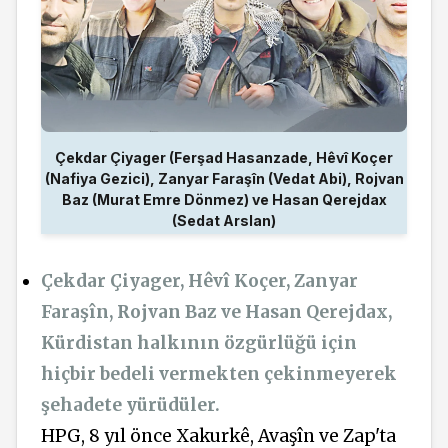
Çekdar Çiyager (Ferşad Hasanzade, Hêvî Koçer
(Nafiya Gezici), Zanyar Faraşîn (Vedat Abi), Rojvan
Baz (Murat Emre Dönmez) ve Hasan Qerejdax
(Sedat Arslan)
Çekdar Çiyager, Hêvî Koçer, Zanyar
Faraşîn, Rojvan Baz ve Hasan Qerejdax,
Kürdistan halkının özgürlüğü için
hiçbir bedeli vermekten çekinmeyerek
şehadete yürüdüler.
HPG, 8 yıl önce Xakurkê, Avaşîn ve Zap'ta