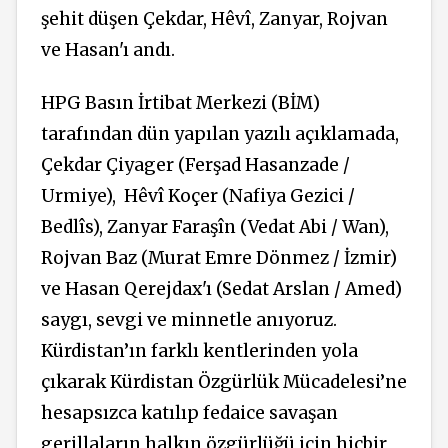
şehit düşen Çekdar, Hêvî, Zanyar, Rojvan
ve Hasan'ı andı.
HPG Basın İrtibat Merkezi (BİM)
tarafından dün yapılan yazılı açıklamada,
Çekdar Çiyager (Ferşad Hasanzade /
Urmiye),
Hêvî Koçer (Nafiya Gezici /
Bedlîs), Zanyar Faraşîn (Vedat Abi / Wan),
Rojvan Baz (Murat Emre Dönmez / İzmir)
ve Hasan Qerejdax'ı (Sedat Arslan / Amed)
saygı, sevgi ve minnetle anıyoruz.
Kürdistan’ın farklı kentlerinden yola
çıkarak Kürdistan Özgürlük Mücadelesi’ne
hesapsızca katılıp fedaice savaşan
gerillaların halkın özgürlüğü için hiçbir