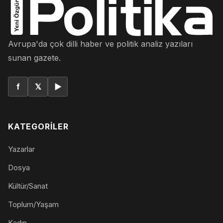
Avrupa'da çok dilli haber ve politik analiz yazıları
sunan gazete.
f
𝕏
▶
KATEGORILER
Yazarlar
Dosya
Kültür/Sanat
Toplum/Yaşam
Kadın