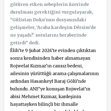
götüren etken sebeplerin üzerinde
durulması gerektiğini vurgulayarak,
“Gülistan Doku’nun dosyasındaki
gelişmeler, ‘Acaba kardeşim Dêrsim’de
ne yaşadı?’ sorularını beraberinde
getirdi” dedi.
Êlih’te
9 Şubat 2024’te evinden çıktıktan
sonra kendisinden haber alınamayan
Rojwelat Kızmaz’ın cansız bedeni,
ailesinin yürüttüğü arama çalışmalarının
ardından Hasankeyf Baraj Gölü’nde
bulundu. ANF’ye konuşan Rojwelat’ın
abisi Mehmet Kızmaz, kardeşinin
hayattayken bilinçli bir ihmalle