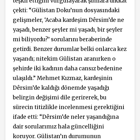
teşkil ettiğini vurgulayarak şunlara dikkat
çekti: “Gülistan Doku’nun dosyasındaki
gelişmeler, ‘Acaba kardeşim Dêrsim’de ne
yaşadı, benzer şeyler mi yaşadı, bir şeyler
mi biliyordu?’ sorularını beraberinde
getirdi. Benzer durumlar belki onlarca kez
yaşandı; nitekim Gülistan aranırken o
şehirde iki kadının daha cansız bedenine
ulaşıldı.” Mehmet Kızmaz, kardeşinin
Dêrsim’de kaldığı dönemde yaşadığı
belirgin değişimi dile gerirerek, bu
sürecin titizlikle incelenmesi gerektiğini
ifade etti: “Dêrsim’de neler yaşandığına
dair sorularımız hala güncelliğini
koruyor. Gülistan’ın durumunun