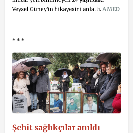
mezar yeri bilinmeyen 24 yaşındaki
Veysel Güney'in hikayesini anlattı.
AMED
* * *
Şehit sağlıkçılar anıldı