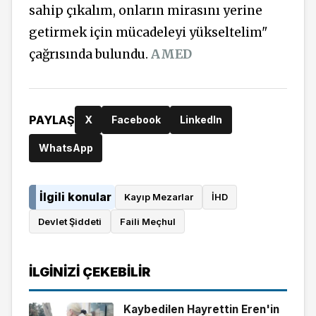
sahip çıkalım, onların mirasını yerine
getirmek için mücadeleyi yükseltelim"
çağrısında bulundu.
AMED
PAYLAŞ
X
Facebook
LinkedIn
WhatsApp
İlgili konular
Kayıp Mezarlar
İHD
Devlet Şiddeti
Faili Meçhul
İLGINIZI ÇEKEBILIR
Kaybedilen Hayrettin Eren'in