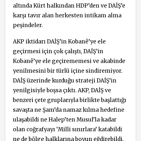
altında Kürt halkından HDP’den ve DAİŞ’e
karşı tavır alan herkesten intikam alma
peşindeler.
AKP iktidarı DAİŞ’in Kobanê’ye ele
geçirmesi için çok çalıştı, DAİŞ’in
Kobanê’ye ele geçirememesi ve akabinde
yenilmesini bir türlü içine sindiremiyor.
DAİŞ üzerinde kurduğu strateji DAİŞ’in
yenilgisiyle boşsa çıktı. AKP, DAİŞ ve
benzeri çete gruplarıyla birlikte başlattığı
savaşta ne Şam’da namaz kılma hedefine
ulaşabildi ne Halep’ten Musul’la kadar
olan coğrafyayı ‘Milli sınırlara’ katabildi
ne de bölge halklarına boyun eğdirebildi.