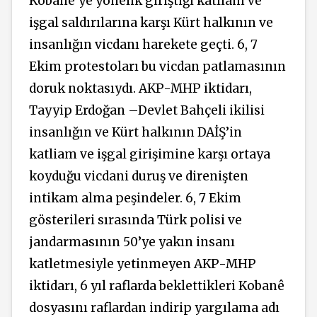
Kobanê’ye yönelik giriştiği katliam ve
işgal saldırılarına karşı Kürt halkının ve
insanlığın vicdanı harekete geçti. 6, 7
Ekim protestoları bu vicdan patlamasının
doruk noktasıydı. AKP-MHP iktidarı,
Tayyip Erdoğan –Devlet Bahçeli ikilisi
insanlığın ve Kürt halkının DAİŞ’in
katliam ve işgal girişimine karşı ortaya
koyduğu vicdani duruş ve direnişten
intikam alma peşindeler. 6, 7 Ekim
gösterileri sırasında Türk polisi ve
jandarmasının 50’ye yakın insanı
katletmesiyle yetinmeyen AKP-MHP
iktidarı, 6 yıl raflarda beklettikleri Kobanê
dosyasını raflardan indirip yargılama adı