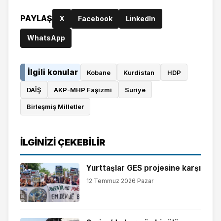
PAYLAŞ
X
Facebook
LinkedIn
WhatsApp
İlgili konular
Kobane
Kurdistan
HDP
DAİŞ
AKP-MHP Faşizmi
Suriye
Birleşmiş Milletler
İLGINIZI ÇEKEBILIR
Yurttaşlar GES projesine karşı
12 Temmuz 2026 Pazar