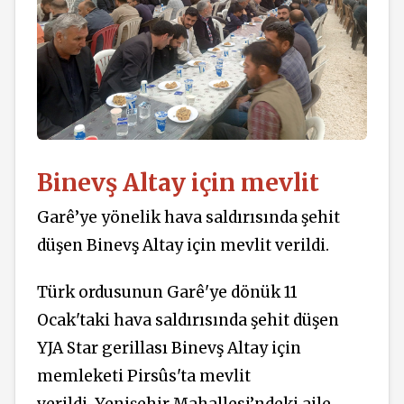
Binevş Altay için mevlit
Garê’ye yönelik hava saldırısında şehit
düşen Binevş Altay için mevlit verildi.
Türk ordusunun Garê'ye dönük 11
Ocak'taki hava saldırısında şehit düşen
YJA Star gerillası Binevş Altay için
memleketi Pirsûs'ta mevlit