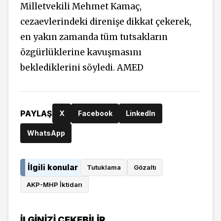
Milletvekili Mehmet Kamaç,
cezaevlerindeki direnişe dikkat çekerek,
en yakın zamanda tüm tutsakların
özgürlüklerine kavuşmasını
beklediklerini söyledi. AMED
PAYLAŞ
X
Facebook
LinkedIn
WhatsApp
İlgili konular
Tutuklama
Gözaltı
AKP-MHP İktidarı
İLGINIZI ÇEKEBILIR