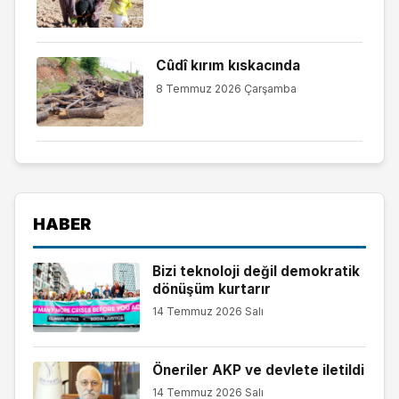
Cûdî kırım kıskacında
8 Temmuz 2026 Çarşamba
HABER
Bizi teknoloji değil demokratik
dönüşüm kurtarır
14 Temmuz 2026 Salı
Öneriler AKP ve devlete iletildi
14 Temmuz 2026 Salı