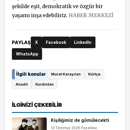
şekilde eşit, demokratik ve özgür bir
yaşamı inşa edebiliriz.
HABER MERKEZİ
PAYLAŞ
X
Facebook
LinkedIn
WhatsApp
İlgili konular
Murat Karayılan
Kürtçe
Anadil
Kurdistan
İLGINIZI ÇEKEBILIR
Kişiliğimiz de gömülecekti
13 Temmuz 2026 Pazartesi