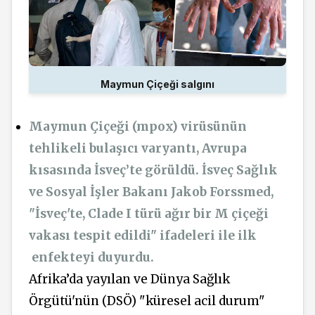
Maymun Çiçeği salgını
Maymun Çiçeği (mpox) virüsünün
tehlikeli bulaşıcı varyantı, Avrupa
kısasında İsveç’te görüldü. İsveç Sağlık
ve Sosyal İşler Bakanı Jakob Forssmed,
"İsveç'te, Clade I türü ağır bir M çiçeği
vakası tespit edildi" ifadeleri ile ilk
enfekteyi duyurdu.
Afrika’da yayılan ve Dünya Sağlık
Örgütü'nün (DSÖ) "küresel acil durum"