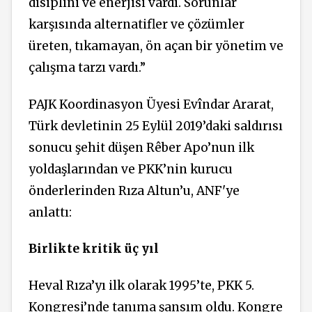
disiplini ve enerjisi vardı. Sorunlar
karşısında alternatifler ve çözümler
üreten, tıkamayan, ön açan bir yönetim ve
çalışma tarzı vardı.”
PAJK Koordinasyon Üyesi Evîndar Ararat,
Türk devletinin 25 Eylül 2019’daki saldırısı
sonucu şehit düşen Rêber Apo’nun ilk
yoldaşlarından ve PKK’nin kurucu
önderlerinden Rıza Altun’u, ANF'ye
anlattı:
Birlikte kritik üç yıl
Heval Rıza’yı ilk olarak 1995’te, PKK 5.
Kongresi’nde tanıma şansım oldu. Kongre