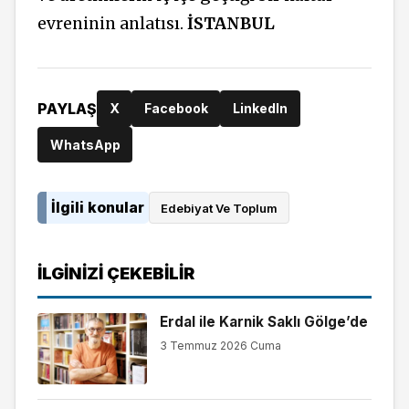
evreninin anlatısı.
İSTANBUL
PAYLAŞ
X
Facebook
LinkedIn
WhatsApp
İlgili konular
Edebiyat Ve Toplum
İLGINIZI ÇEKEBILIR
Erdal ile Karnik Saklı Gölge’de
3 Temmuz 2026 Cuma