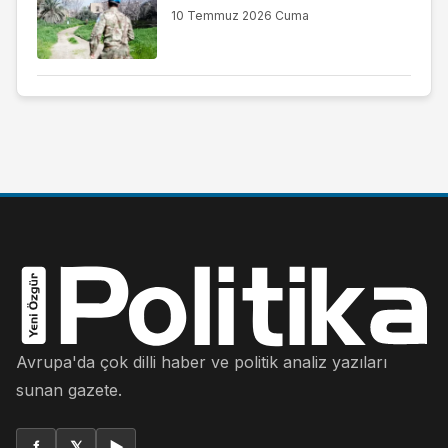
10 Temmuz 2026 Cuma
Avrupa'da çok dilli haber ve politik analiz yazıları
sunan gazete.
f
𝕏
▶