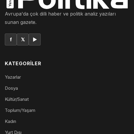
Avrupa'da çok dilli haber ve politik analiz yazıları
sunan gazete.
f
𝕏
▶
KATEGORILER
Yazarlar
Dosya
Kültür/Sanat
Toplum/Yaşam
Kadın
Yurt Dışı