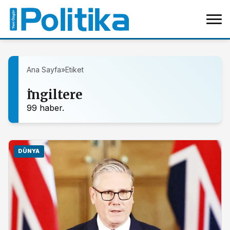
Ana Sayfa
»
Etiket
İ̇ngiltere
99 haber.
DÜNYA