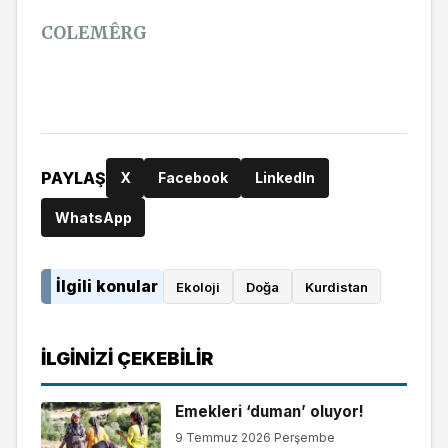
COLEMÊRG
COLEMÊRG
PAYLAŞ
X
Facebook
LinkedIn
WhatsApp
İlgili konular
Ekoloji
Doğa
Kurdistan
İLGINIZI ÇEKEBILIR
Emekleri ‘duman’ oluyor!
9 Temmuz 2026 Perşembe