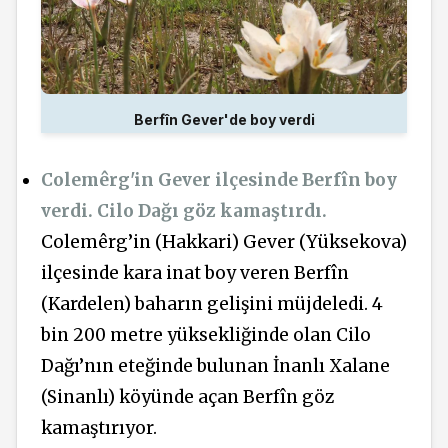
Berfîn Gever'de boy verdi
Colemêrg'in Gever ilçesinde Berfîn boy
verdi. Cilo Dağı göz kamaştırdı.
Colemêrg’in (Hakkari) Gever (Yüksekova)
ilçesinde kara inat boy veren Berfîn
(Kardelen) baharın gelişini müjdeledi. 4
bin 200 metre yüksekliğinde olan Cilo
Dağı’nın eteğinde bulunan İnanlı Xalane
(Sinanlı) köyünde açan Berfîn göz
kamaştırıyor.