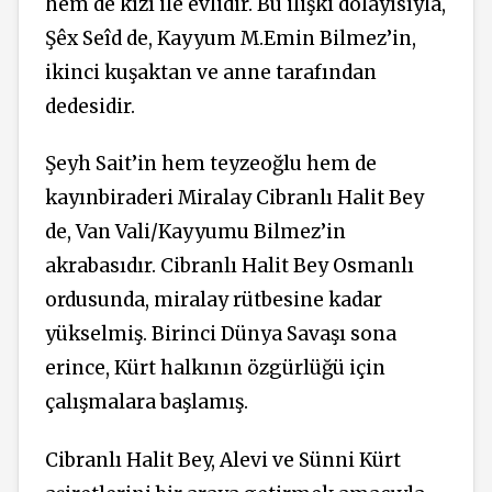
hem de kızı ile evlidir. Bu ilişki dolayısıyla,
Şêx Seîd de, Kayyum M.Emin Bilmez’in,
ikinci kuşaktan ve anne tarafından
dedesidir.
Şeyh Sait’in hem teyzeoğlu hem de
kayınbiraderi Miralay Cibranlı Halit Bey
de, Van Vali/Kayyumu Bilmez’in
akrabasıdır. Cibranlı Halit Bey Osmanlı
ordusunda, miralay rütbesine kadar
yükselmiş. Birinci Dünya Savaşı sona
erince, Kürt halkının özgürlüğü için
çalışmalara başlamış.
Cibranlı Halit Bey, Alevi ve Sünni Kürt