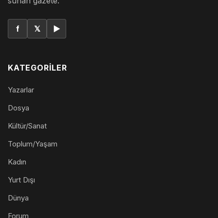
sunan gazete.
f
𝕏
▶
KATEGORILER
Yazarlar
Dosya
Kültür/Sanat
Toplum/Yaşam
Kadın
Yurt Dışı
Dünya
Forum