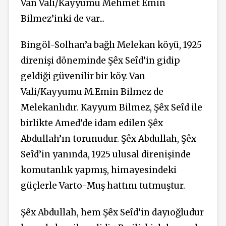
Van Vali/Kayyumu Mehmet Emin
Bilmez’inki de var...
Bingöl-Solhan’a bağlı Melekan köyü, 1925
direnişi döneminde Şêx Seîd’in gidip
geldiği güvenilir bir köy. Van
Vali/Kayyumu M.Emin Bilmez de
Melekanlıdır. Kayyum Bilmez, Şêx Seîd ile
birlikte Amed’de idam edilen Şêx
Abdullah’ın torunudur. Şêx Abdullah, Şêx
Seîd’in yanında, 1925 ulusal direnişinde
komutanlık yapmış, himayesindeki
güçlerle Varto-Muş hattını tutmuştur.
Şêx Abdullah, hem Şêx Seîd’in dayıoğludur