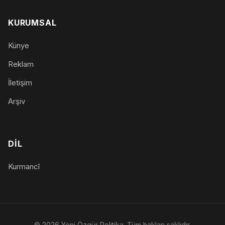
KURUMSAL
Künye
Reklam
İletişim
Arşiv
DIL
Kurmancî
© 2026 Yeni Özgür Politika. Tüm hakları saklıdır.