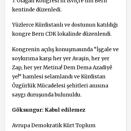
7. Olağan Kongresi’ni İsviçre'nin Bern
kentinde düzenledi.
Yüzlerce Kürdistanlı ve dostunun katıldığı
kongre Bern CDK lokalinde düzenlendi.
Kongrenin açılış konuşmasında “İşgale ve
soykırıma karşı her yer Avaşin, her yer
Zap, her yer Metina! Dem Dema Azadiyê
ye!” hamlesi selamlandı ve Kürdistan
Özgürlük Mücadelesi şehitleri anısına
saygı duruşunda bulunuldu.
Göksungur: Kabul edilemez
Avrupa Demokratik Kürt Toplum