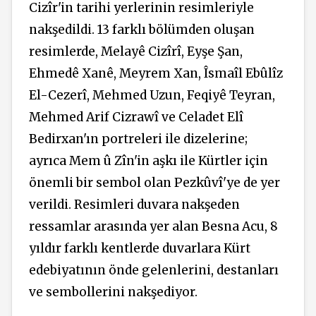
Cizîr'in tarihi yerlerinin resimleriyle
nakşedildi. 13 farklı bölümden oluşan
resimlerde, Melayê Cizîrî, Eyşe Şan,
Ehmedê Xanê, Meyrem Xan, Îsmaîl Ebûlîz
El-Cezerî, Mehmed Uzun, Feqiyê Teyran,
Mehmed Arif Cizrawî ve Celadet Elî
Bedirxan'ın portreleri ile dizelerine;
ayrıca Mem û Zîn'in aşkı ile Kürtler için
önemli bir sembol olan Pezkûvî'ye de yer
verildi. Resimleri duvara nakşeden
ressamlar arasında yer alan Besna Acu, 8
yıldır farklı kentlerde duvarlara Kürt
edebiyatının önde gelenlerini, destanları
ve sembollerini nakşediyor.