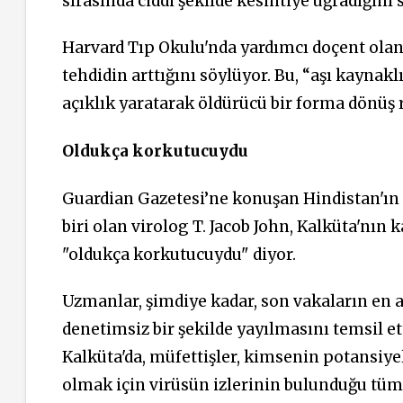
sırasında ciddi şekilde kesintiye uğradığını 
Harvard Tıp Okulu'nda yardımcı doçent olan J
tehdidin arttığını söylüyor. Bu, “aşı kaynak
açıklık yaratarak öldürücü bir forma dönüş ri
Oldukça korkutucuydu
Guardian Gazetesi’ne konuşan Hindistan'ın
biri olan virolog T. Jacob John, Kalküta'nın 
"oldukça korkutucuydu" diyor.
Uzmanlar, şimdiye kadar, son vakaların en a
denetimsiz bir şekilde yayılmasını temsil et
Kalküta'da, müfettişler, kimsenin potansiy
olmak için virüsün izlerinin bulunduğu tüm 