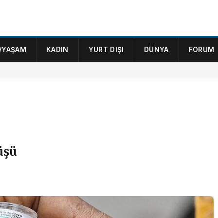
/YAŞAM
KADIN
YURT DIŞI
DÜNYA
FORUM
üşü