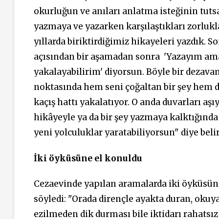
okurluğun ve anıları anlatma isteğinin tuts
yazmaya ve yazarken karşılaştıkları zorlukl
yıllarda biriktirdiğimiz hikayeleri yazdık. 
açısından bir aşamadan sonra 'Yazayım ama
yakalayabilirim' diyorsun. Böyle bir dezav
noktasında hem seni çoğaltan bir şey hem d
kaçış hattı yakalatıyor. O anda duvarları aş
hikâyeyle ya da bir şey yazmaya kalktığınd
yeni yolculuklar yaratabiliyorsun" diye belir
İki öyküsüne el konuldu
Cezaevinde yapılan aramalarda iki öyküsün
söyledi: "Orada dirençle ayakta duran, okuy
ezilmeden dik durması bile iktidarı rahatsız 