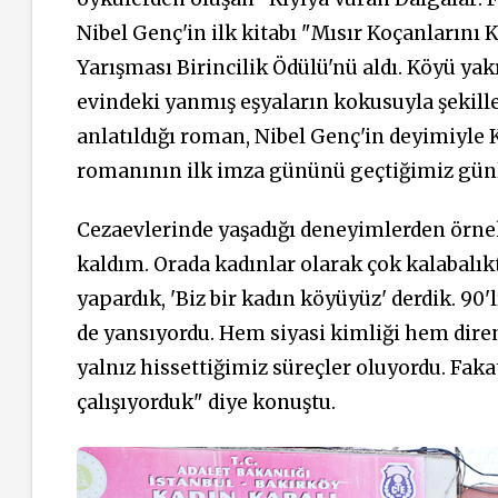
Nibel Genç'in ilk kitabı "Mısır Koçanlarını
Yarışması Birincilik Ödülü'nü aldı. Köyü yak
evindeki yanmış eşyaların kokusuyla şekill
anlatıldığı roman, Nibel Genç'in deyimiyle Kü
romanının ilk imza gününü geçtiğimiz günl
Cezaevlerinde yaşadığı deneyimlerden örnekl
kaldım. Orada kadınlar olarak çok kalabalıkt
yapardık, 'Biz bir kadın köyüyüz' derdik. 90'
de yansıyordu. Hem siyasi kimliği hem di
yalnız hissettiğimiz süreçler oluyordu. Fak
çalışıyorduk" diye konuştu.