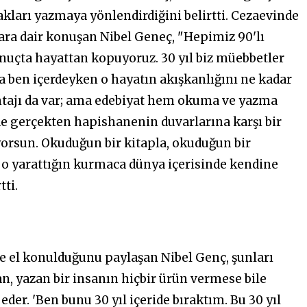
akları yazmaya yönlendirdiğini belirtti. Cezaevinde
ara dair konuşan Nibel Geneç, "Hepimiz 90'lı
Sonuçta hayattan kopuyoruz. 30 yıl biz müebbetler
 ben içerdeyken o hayatın akışkanlığını ne kadar
antajı da var; ama edebiyat hem okuma ve yazma
e gerçekten hapishanenin duvarlarına karşı bir
ıyorsun. Okuduğun bir kitapla, okuduğun bir
a o yarattığın kurmaca dünya içerisinde kendine
tti.
e el konulduğunu paylaşan Nibel Genç, şunları
an, yazan bir insanın hiçbir ürün vermese bile
eder. 'Ben bunu 30 yıl içeride bıraktım. Bu 30 yıl