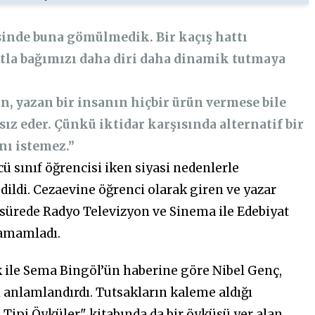
sinde buna gömülmedik. Bir kaçış hattı
tla bağımızı daha diri daha dinamik tutmaya
n, yazan bir insanın hiçbir ürün vermese bile
ız eder. Çünkü iktidar karşısında alternatif bir
nı istemez.”
ü sınıf öğrencisi iken siyasi nedenlerle
edildi. Cezaevine öğrenci olarak giren ve yazar
 sürede Radyo Televizyon ve Sinema ile Edebiyat
tamamladı.
ile Sema Bingöl’ün haberine göre Nibel Genç,
 anlamlandırdı. Tutsakların kaleme aldığı
 Tipi Öyküler" kitabında da bir öyküsü yer alan