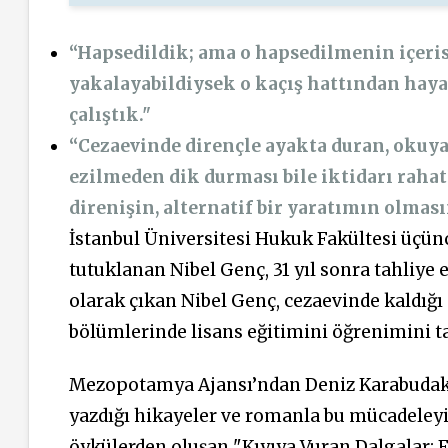
“Hapsedildik; ama o hapsedilmenin içeri
yakalayabildiysek o kaçış hattından haya
çalıştık."
“Cezaevinde dirençle ayakta duran, okuya
ezilmeden dik durması bile iktidarı rahats
direnişin, alternatif bir yaratımın olması
İstanbul Üniversitesi Hukuk Fakültesi üçünc
tutuklanan Nibel Genç, 31 yıl sonra tahliye 
olarak çıkan Nibel Genç, cezaevinde kaldığı
bölümlerinde lisans eğitimini öğrenimini 
Mezopotamya Ajansı’ndan Deniz Karabudak 
yazdığı hikayeler ve romanla bu mücadeleyi
öykülerden oluşan "Kıyıya Vuran Dalgalar: F