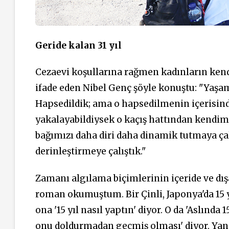
Geride kalan 31 yıl
Cezaevi koşullarına rağmen kadınların kend
ifade eden Nibel Genç şöyle konuştu: "Yaşam
Hapsedildik; ama o hapsedilmenin içerisind
yakalayabildiysek o kaçış hattından kendimi
bağımızı daha diri daha dinamik tutmaya çalı
derinleştirmeye çalıştık."
Zamanı algılama biçimlerinin içeride ve dış
roman okumuştum. Bir Çinli, Japonya'da 15 y
ona '15 yıl nasıl yaptın' diyor. O da 'Aslında 
onu doldurmadan geçmiş olması' diyor. Yani 