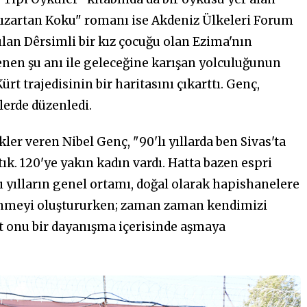
 Kızartan Koku" romanı ise Akdeniz Ülkeleri Forum
ılan Dêrsimli bir kız çocuğu olan Ezima'nın
enen şu anı ile geleceğine karışan yolculuğunun
rt trajedisinin bir haritasını çıkarttı. Genç,
erde düzenledi.
er veren Nibel Genç, "90'lı yıllarda ben Sivas'ta
ık. 120'ye yakın kadın vardı. Hatta bazen espri
lı yılların genel ortamı, doğal olarak hapishanelere
renmeyi oluştururken; zaman zaman kendimizi
at onu bir dayanışma içerisinde aşmaya