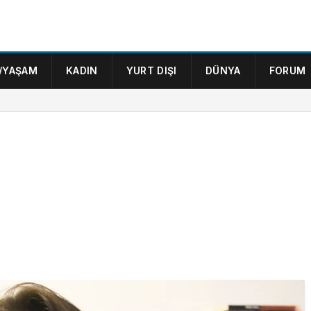
/YAŞAM
KADIN
YURT DIŞI
DÜNYA
FORUM