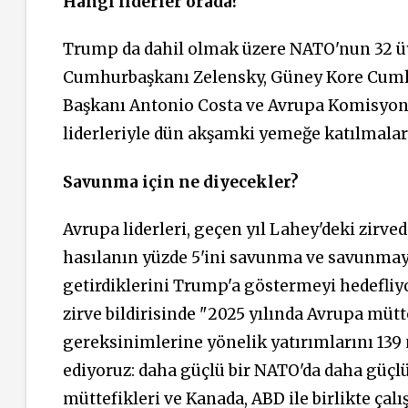
Hangi liderler orada?
Trump da dahil olmak üzere NATO'nun 32 üye
Cumhurbaşkanı Zelensky, Güney Kore Cumh
Başkanı Antonio Costa ve Avrupa Komisyon
liderleriyle dün akşamki yemeğe katılmalar
Savunma için ne diyecekler?
Avrupa liderleri, geçen yıl Lahey'deki zirvede
hasılanın yüzde 5'ini savunma ve savunmay
getirdiklerini Trump'a göstermeyi hedefliyo
zirve bildirisinde "2025 yılında Avrupa müt
gereksinimlerine yönelik yatırımlarını 139 m
ediyoruz: daha güçlü bir NATO'da daha güçlü
müttefikleri ve Kanada, ABD ile birlikte çal