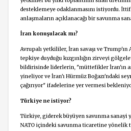
yetkililer bu yılki toplantının silah üretim
desteklemeye odaklanmasını istiyordu. İttif
anlaşmaların açıklanacağı bir savunma sana
İran konuşulacak mı?
Avrupalı yetkililer, İran savaşı ve Trump'ı
tepkiye duyduğu kızgınlığın zirveyi gölgel
bildirisinde liderlerin, "müttefikler İran'ı
yineliyor ve İran'ı Hürmüz Boğazı'ndaki se
çağırıyor" ifadelerine yer vermesi bekleniyo
Türkiye ne istiyor?
Türkiye, giderek büyüyen savunma sanayi ye
NATO içindeki savunma ticaretine yönelik 