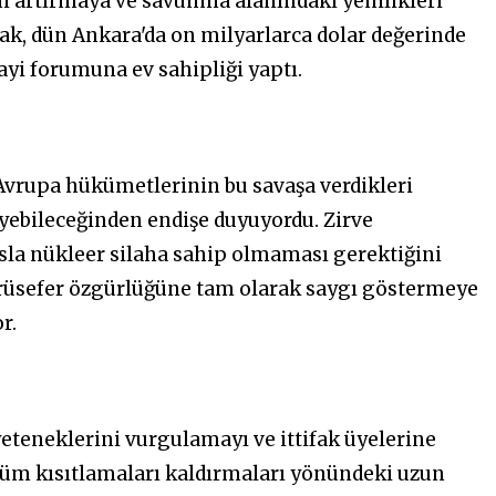
ini artırmaya ve savunma alanındaki yenilikleri
ak, dün Ankara'da on milyarlarca dolar değerinde
yi forumuna ev sahipliği yaptı.
n Avrupa hükümetlerinin bu savaşa verdikleri
eyebileceğinden endişe duyuyordu. Zirve
n asla nükleer silaha sahip olmaması gerektiğini
yrüsefer özgürlüğüne tam olarak saygı göstermeye
r.
teneklerini vurgulamayı ve ittifak üyelerine
tüm kısıtlamaları kaldırmaları yönündeki uzun