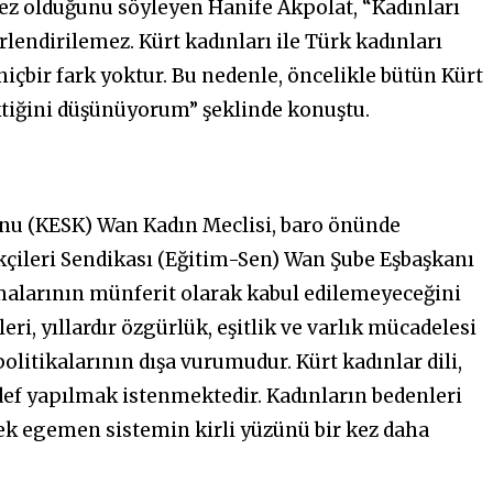
ez olduğunu söyleyen Hanife Akpolat, “Kadınları
lendirilemez. Kürt kadınları ile Türk kadınları
içbir fark yoktur. Bu nedenle, öncelikle bütün Kürt
ktiğini düşünüyorum” şeklinde konuştu.
nu (KESK) Wan Kadın Meclisi, baro önünde
kçileri Sendikası (Eğitim-Sen) Wan Şube Eşbaşkanı
alarının münferit olarak kabul edilemeyeceğini
i, yıllardır özgürlük, eşitlik ve varlık mücadelesi
litikalarının dışa vurumudur. Kürt kadınlar dili,
def yapılmak istenmektedir. Kadınların bedenleri
rkek egemen sistemin kirli yüzünü bir kez daha