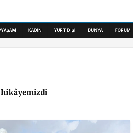
/YAŞAM
KADIN
YURT DIŞI
DÜNYA
FORUM
e hikâyemizdi