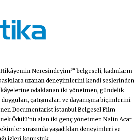
i “Hikâyemin Neresindeyim?” belgeseli, kadınların
 baskılara uzanan deneyimlerini kendi seslerinden
hikâyelerine odaklanan iki yönetmen, gündelik
duyguları, çatışmaları ve dayanışma biçimlerini
lenen Documentarist İstanbul Belgesel Film
enek Ödülü’nü alan iki genç yönetmen Nalin Acar
 çekimler sırasında yaşadıkları deneyimleri ve
ğı izleri konuştuk.