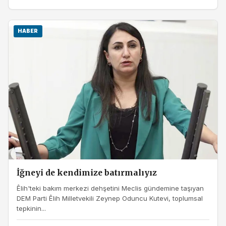
HABER
İğneyi de kendimize batırmalıyız
Êlih'teki bakım merkezi dehşetini Meclis gündemine taşıyan
DEM Parti Êlih Milletvekili Zeynep Oduncu Kutevi, toplumsal
tepkinin...