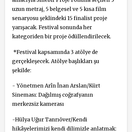
amacıyla Sînebîr Proje Fonuna seçilen 5
uzun metraj, 5 belgesel ve 5 kısa film
senaryosu şeklindeki 15 finalist proje
yarışacak. Festival sonunda her
kategoriden bir proje ödüllendirilecek.
*Festival kapsamında 3 atölye de
gerçekleşecek. Atölye başlıkları şu
şekilde:
- Yönetmen Arîn Înan Arslan/Kürt
Sineması: Dağılmış coğrafyanın
merkezsiz kamerası
-Hülya Uğur Tanrıöver/Kendi
hikâyelerimizi kendi dilimizle anlatmak: