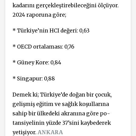
ka­darını gerçekleştirebileceğini öl­çüyor.
2024 raporuna göre;
* Türkiye’nin HCI değeri: 0,63
* OECD ortalaması: 0,76
* Güney Kore: 0,84
* Singapur: 0,88
Demek ki; Türki­ye’de doğan bir çocuk,
gelişmiş eğitim ve sağlık koşullarına
sahip bir ülkedeki akranına göre po­
tansiyelinin yüzde 37’sini kaybede­rek
yetişiyor.
ANKARA