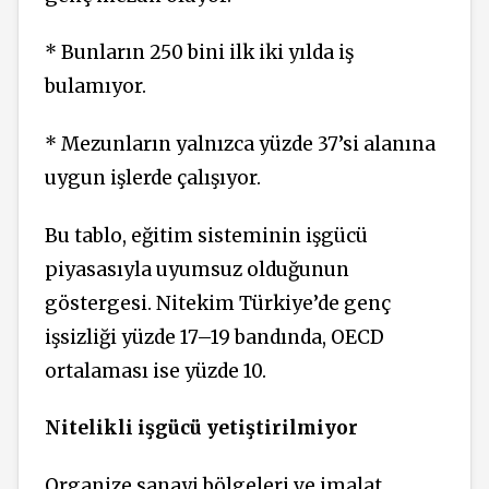
* Bunların 250 bini ilk iki yıl­da iş
bulamıyor.
* Mezunların yalnızca yüzde 37’si alanına
uygun işlerde çalışıyor.
Bu tablo, eğitim sisteminin iş­gücü
piyasasıyla uyumsuz oldu­ğunun
göstergesi. Nitekim Tür­kiye’de genç
işsizliği yüzde 17–19 bandında, OECD
ortalaması ise yüzde 10.
Nitelikli işgücü yetiştirilmiyor
Organize sanayi bölgeleri ve imalat