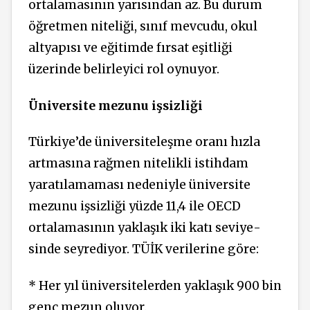
ortalamasının ya­rısından az. Bu durum
öğretmen niteliği, sınıf mevcudu, okul
alt­yapısı ve eğitimde fırsat eşitliği
üzerinde belirleyici rol oynuyor.
Üniversite mezunu işsizliği
Türkiye’de üniversiteleşme oranı hızla
artmasına rağmen ni­telikli istihdam
yaratılamaması nedeniyle üniversite
mezunu işsizliği yüzde 11,4 ile OECD
ortala­masının yaklaşık iki katı seviye­
sinde seyrediyor. TÜİK verilerine göre:
* Her yıl üniversitelerden yak­laşık 900 bin
genç mezun oluyor.