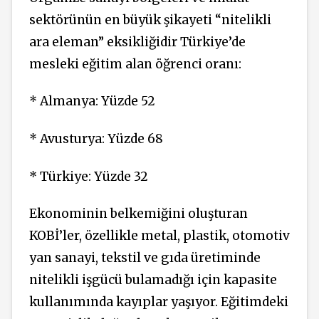
sektörünün en büyük şikayeti “nitelikli
ara eleman” eksikliğidir Türkiye’de
mesleki eğitim alan öğrenci oranı:
* Almanya: Yüzde 52
* Avusturya: Yüzde 68
* Türkiye: Yüzde 32
Ekonominin belkemiğini oluş­turan
KOBİ’ler, özellikle me­tal, plastik, otomotiv
yan sanayi, tekstil ve gıda üretiminde
nite­likli işgücü bulamadığı için ka­pasite
kullanımında kayıplar ya­şıyor. Eğitimdeki