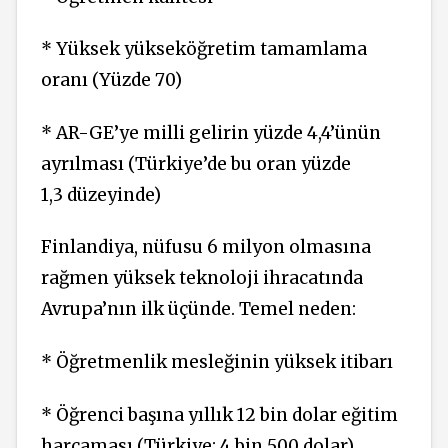
* Yüksek yükseköğretim ta­mamlama
oranı (Yüzde 70)
* AR-GE’ye milli gelirin yüzde 4,4’ünün
ayrılması (Türkiye’de bu oran yüzde
1,3 düze­yinde)
Finlandiya, nüfusu 6 milyon ol­masına
rağmen yüksek teknoloji ihracatında
Avrupa’nın ilk üçün­de. Temel neden:
* Öğretmenlik mesleğinin yük­sek itibarı
* Öğrenci başına yıllık 12 bin dolar eğitim
harcaması (Türkiye: 4 bin 500 dolar)