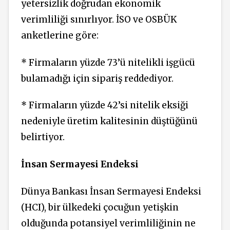
yetersizlik doğru­dan ekonomik
verimliliği sınır­lıyor. İSO ve OSBÜK
anketlerine göre:
* Firmaların yüzde 73’ü nitelik­li işgücü
bulamadığı için sipariş reddediyor.
* Firmaların yüzde 42’si nitelik eksiği
nede­niyle üretim kalitesinin düştüğü­nü
belirtiyor.
İnsan Sermayesi Endeksi
Dünya Bankası İnsan Serma­yesi Endeksi
(HCI), bir ülkede­ki çocuğun yetişkin
olduğunda potansiyel verimliliğinin ne