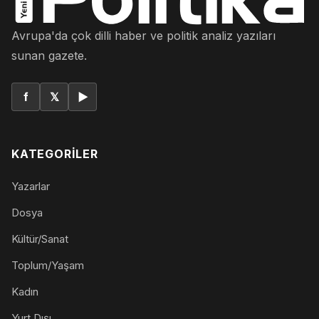
Avrupa'da çok dilli haber ve politik analiz yazıları
sunan gazete.
f
𝕏
▶
KATEGORILER
Yazarlar
Dosya
Kültür/Sanat
Toplum/Yaşam
Kadın
Yurt Dışı