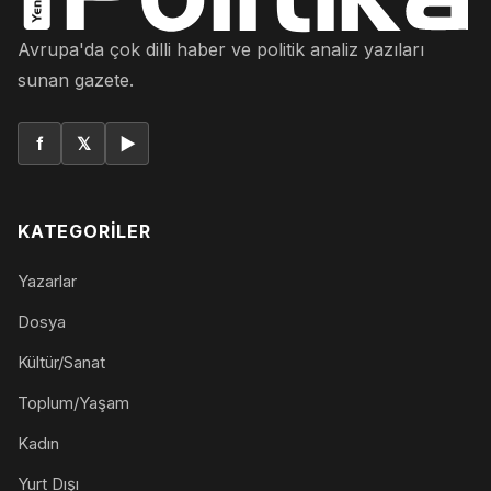
Avrupa'da çok dilli haber ve politik analiz yazıları
sunan gazete.
f
𝕏
▶
KATEGORILER
Yazarlar
Dosya
Kültür/Sanat
Toplum/Yaşam
Kadın
Yurt Dışı