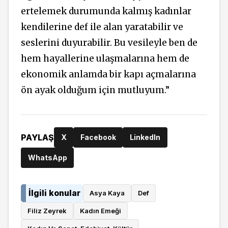
ertelemek durumunda kalmış kadınlar
kendilerine def ile alan yaratabilir ve
seslerini duyurabilir.
Bu vesileyle ben de
hem hayallerine ulaşmalarına hem de
ekonomik anlamda bir kapı açmalarına
ön ayak olduğum için mutluyum.
”
PAYLAŞ
X
Facebook
LinkedIn
WhatsApp
İlgili konular
Asya Kaya
Def
Filiz Zeyrek
Kadın Emeği