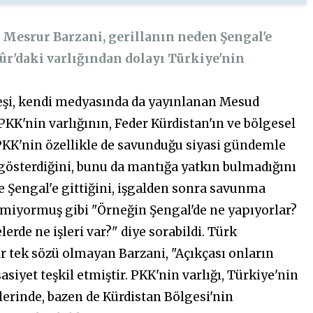
n Mesrur Barzani, gerillanın neden Şengal'e
ûr'daki varlığından dolayı Türkiye'nin
yleşi, kendi medyasında da yayınlanan Mesud
KK'nin varlığının, Feder Kürdistan'ın ve bölgesel
 PKK'nin özellikle de savunduğu siyasi gündemle
k gösterdiğini, bunu da mantığa yatkın bulmadığını
e Şengal'e gittiğini, işgalden sonra savunma
ilmiyormuş gibi "Örneğin Şengal'de ne yapıyorlar?
erde ne işleri var?" diye sorabildi. Türk
air tek sözü olmayan Barzani, "Açıkçası onların
iyet teşkil etmiştir. PKK'nin varlığı, Türkiye'nin
erinde, bazen de Kürdistan Bölgesi'nin