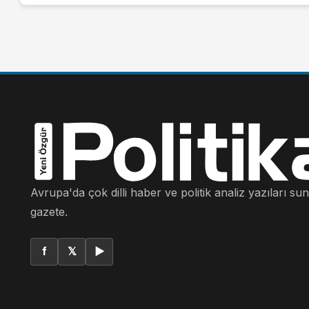
Avrupa'da çok dilli haber ve politik analiz yazıları su
gazete.
f
𝕏
▶