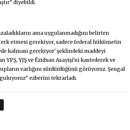
tır" diyebildi.
mzaladıkların ama uygulanmadığını belirten
i terk etmesi gerekiyor, sadece federal hükümetin
ede kalması gerekiyor' şeklindeki maddeyi
lan YPŞ, YJŞ ve Êzidxan Asayişi'ni kastederek ve
upların varlığını sürdürdüğünü görüyoruz. Şengal
uluyoruz" ezberini tekrarladı.