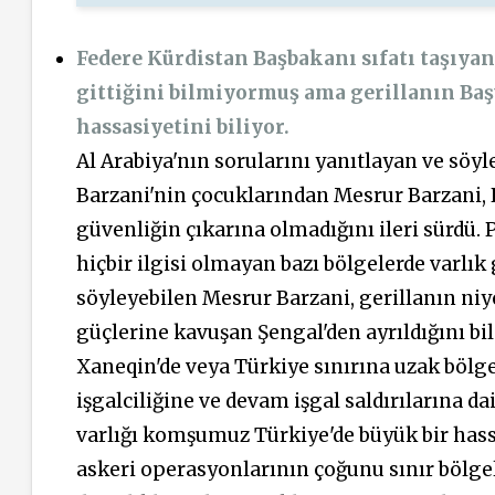
Federe Kürdistan Başbakanı sıfatı taşıya
gittiğini bilmiyormuş ama gerillanın Baş
hassasiyetini biliyor.
Al Arabiya'nın sorularını yanıtlayan ve sö
Barzani'nin çocuklarından Mesrur Barzani, P
güvenliğin çıkarına olmadığını ileri sürdü.
hiçbir ilgisi olmayan bazı bölgelerde varlı
söyleyebilen Mesrur Barzani, gerillanın niy
güçlerine kavuşan Şengal'den ayrıldığını b
Xaneqin'de veya Türkiye sınırına uzak bölgel
işgalciliğine ve devam işgal saldırılarına d
varlığı komşumuz Türkiye'de büyük bir hassas
askeri operasyonlarının çoğunu sınır bölgel