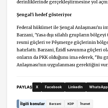
derinliklerinde gerçekleştirmesine yol açmış
Şengal'i hedef gösteriyor
Federal hükümet ile Şengal Anlaşması'nı i
Barzani, 'Yasa dışı silahlı grupların bölgey
resmi güçleri ve Pêşmerge güçlerinin bölg
hatırlattı. Barzani, Êzidî savunma güçleri o
onların da PKK olduğunu ima ederek, "Bu gr
Anlaşması'nın uygulanması gerektiğini vurg
PAYLAŞ
X
Facebook
LinkedIn
WhatsApp
İlgili konular
Barzani
KDP
İ̇hanet