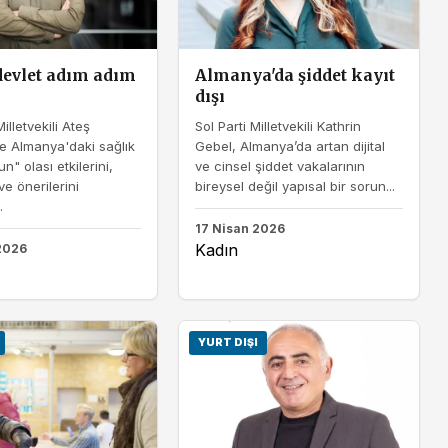
devlet adım adım
Almanya'da şiddet kayıt
dışı
illetvekili Ateş
Sol Parti Milletvekili Kathrin
le Almanya'daki sağlık
Gebel, Almanya’da artan dijital
" olası etkilerini,
ve cinsel şiddet vakalarının
 ve önerilerini
bireysel değil yapısal bir sorun...
.
17 Nisan 2026
Kadın
2026
YURT DIŞI