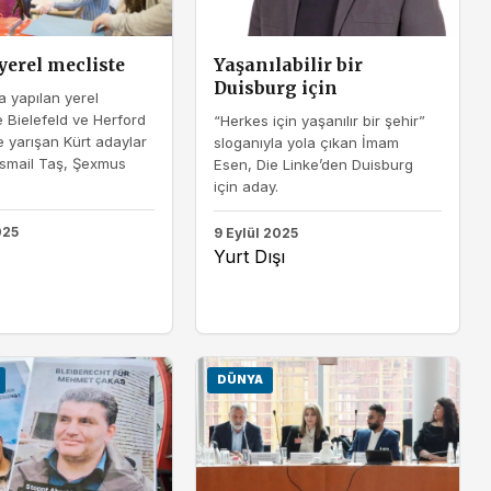
yerel mecliste
Yaşanılabilir bir
Duisburg için
 yapılan yerel
 Bielefeld ve Herford
“Herkes için yaşanılır bir şehir”
e yarışan Kürt adaylar
sloganıyla yola çıkan İmam
İsmail Taş, Şexmus
Esen, Die Linke’den Duisburg
için aday.
025
9 Eylül 2025
Yurt Dışı
DÜNYA