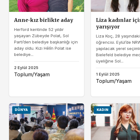
Anne-kız birlikte aday
Liza kadınlar iç
yarışıyor
Herford kentinde 52 yıldır
yaşayan Zübeyde Polat, Sol
Liza Koç, 28 yaşındak
Parti’den belediye başkanlığı için
öğrencisi. Eylül’de NR
aday oldu. Kızı Hêlîn Polat ise
yapılacak yerel seçim
belediye...
Bielefeld belediye mec
üyeliğine Sol...
2 Eylül 2025
Toplum/Yaşam
1 Eylül 2025
Toplum/Yaşam
DÜNYA
KADIN