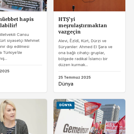
üebbet hapis
HTŞ’yi
labilir!
meşrulaştırmaktan
vazgeçin
illetvekili Cansu
ürt siyasetçi Mehmet
Alevi, Êzîdî, Kürt, Dürzi ve
nır dışı edilmesi
Süryaniler: Ahmed El Şara ve
 Türkiye’de
ona bağlı cihatçı gruplar,
ış...
bölgede radikal İslamcı bir
düzen kurmak...
 2025
25 Temmuz 2025
Dünya
DÜNYA