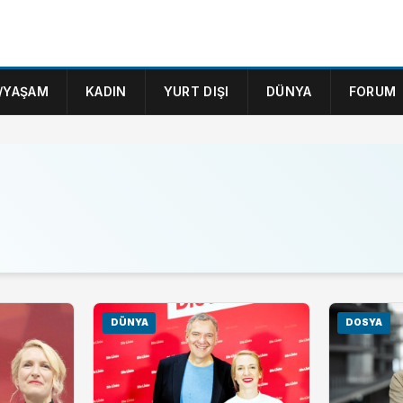
/YAŞAM
KADIN
YURT DIŞI
DÜNYA
FORUM
DÜNYA
DOSYA