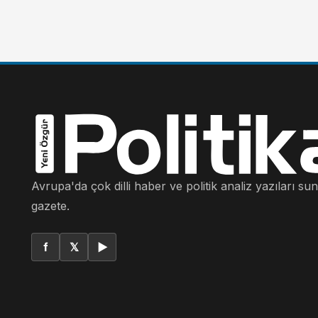
Avrupa'da çok dilli haber ve politik analiz yazıları su
gazete.
f
𝕏
▶