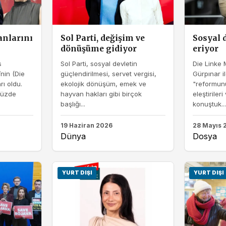
anlarını
Sol Parti, değişim ve
Sosyal 
dönüşüme gidiyor
eriyor
s
Sol Parti, sosyal devletin
Die Linke M
nin (Die
güçlendirilmesi, servet vergisi,
Gürpınar i
rı oldu.
ekolojik dönüşüm, emek ve
"reformunun
yüzde
hayvan hakları gibi birçok
eleştirileri
başlığı...
konuştuk...
19 Haziran 2026
28 Mayıs 
Dünya
Dosya
YURT DIŞI
YURT DIŞI