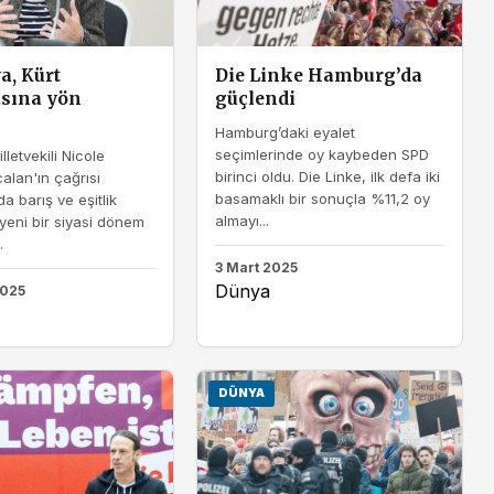
, Kürt
Die Linke Hamburg’da
asına yön
güçlendi
Hamburg’daki eyalet
seçimlerinde oy kaybeden SPD
illetvekili Nicole
birinci oldu. Die Linke, ilk defa iki
alan'ın çağrısı
basamaklı bir sonuçla %11,2 oy
a barış ve eşitlik
almayı...
yeni bir siyasi dönem
.
3 Mart 2025
Dünya
2025
DÜNYA