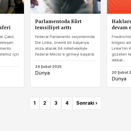
Parlamentoda Kürt
Haklar
aferi
temsiliyet arttı
devam 
t Çakır,
Federal Parlamento seçimlerinde
Friedrich
ekleşen
Die Linke, önemli bir başarıya
bölgesi ad
amento
imza atarak 64 milletvekiliyle
Linke’nin K
etemiz için
Federal Meclis'e girmeyi başardı.
gözeten te
dikkat...
24 Şubat 2025
Dünya
20 Şubat 
Dünya
1
2
3
4
Sonraki ›