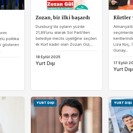
Zozan, bir ilki başardı
Kürtler 
Duisburg'da oyların yüzde
Almanya’da
21,89’unu alarak Sol Parti’den
seçimlerde
ırım
belediye meclis üyeliğine seçilen
kentlerind
zlü politika
ilk Kürt kadın olan Zozan Gül,...
Liza Koç, 
ki gösteren
Günay...
.
18 Eylül 2025
Yurt Dışı
17 Eylül 2
Yurt Dışı
YURT DIŞI
YURT DIŞI