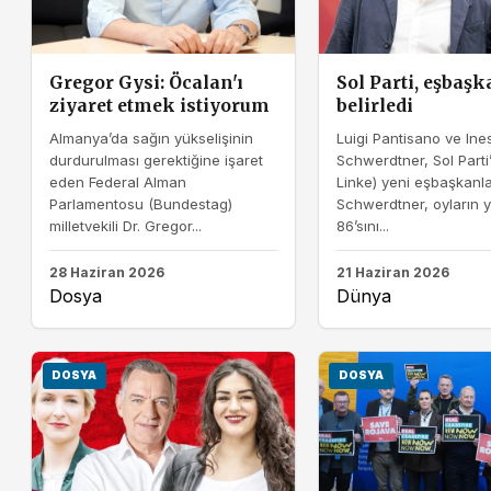
Gregor Gysi: Öcalan'ı
Sol Parti, eşbaşk
ziyaret etmek istiyorum
belirledi
Almanya’da sağın yükselişinin
Luigi Pantisano ve Ine
durdurulması gerektiğine işaret
Schwerdtner, Sol Parti’
eden Federal Alman
Linke) yeni eşbaşkanla
Parlamentosu (Bundestag)
Schwerdtner, oyların 
milletvekili Dr. Gregor...
86’sını...
28 Haziran 2026
21 Haziran 2026
Dosya
Dünya
DOSYA
DOSYA