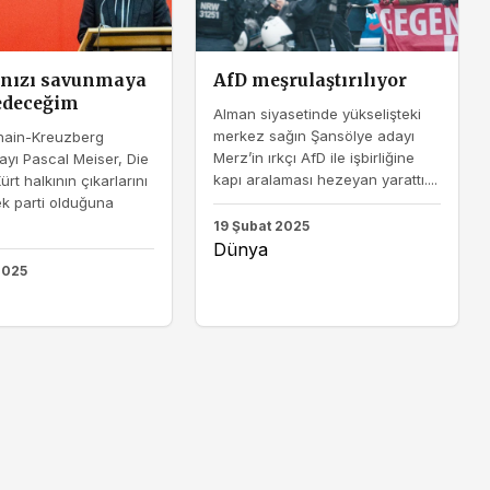
ınızı savunmaya
AfD meşrulaştırılıyor
edeceğim
Alman siyasetinde yükselişteki
merkez sağın Şansölye adayı
shain-Kreuzberg
Merz’in ırkçı AfD ile işbirliğine
ayı Pascal Meiser, Die
kapı aralaması hezeyan yarattı....
ürt halkının çıkarlarını
k parti olduğuna
19 Şubat 2025
Dünya
2025