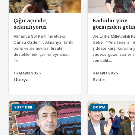
Çığır açıcıdır,
Kadınlar yine
selamlıyoruz
görmezden gelin
Almanya Sol Parti milletvekili
Die Linke Milletvekili K
Cansu Özdemir: Almanya, tarihi
Gebel: “Yeni federal 
barış ve demokrasi fırsatını
şiddete karşı koruma 
desteklemek için rol oynamalı.
sadece güzel sözler v
İlk...
sembolik...
16 Mayıs 2025
6 Mayıs 2025
Dünya
Kadın
YURT DIŞI
DOSYA