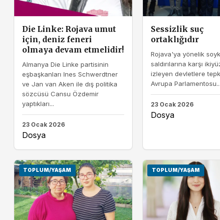
Die Linke: Rojava umut
Sessizlik suç
için, deniz feneri
ortaklığıdır
olmaya devam etmelidir!
Rojava'ya yönelik soyk
saldırılarına karşı ikiyü
Almanya Die Linke partisinin
izleyen devletlere tep
eşbaşkanları Ines Schwerdtner
Avrupa Parlamentosu..
ve Jan van Aken ile dış politika
sözcüsü Cansu Özdemir
yaptıkları...
23 Ocak 2026
Dosya
23 Ocak 2026
Dosya
TOPLUM/YAŞAM
TOPLUM/YAŞAM