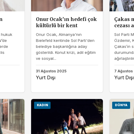
in
Onur Ocak’ın hedefi çok
Çakas m
kültürlü bir kent
cezası a
i hukuk
Onur Ocak, Almanya'nın
Sol Parti M
W’de
Bielefeld kentinde Sol Parti'den
Özdemir, K
lerde
belediye başkanlığına aday
Çakas’ın sı
lis
gösterildi. Konut krizi, adil eğitim
durumunda
ve sosyal...
ağırlaştırılm
31 Ağustos 2025
7 Ağustos
Yurt Dışı
Yurt Dışı
KADIN
DÜNYA