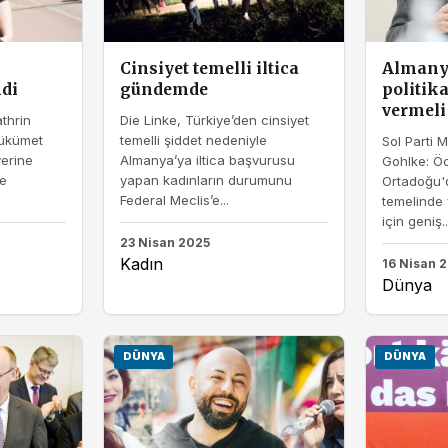
Cinsiyet temelli iltica
Almanya
di
gündemde
politik
vermeli
athrin
Die Linke, Türkiye’den cinsiyet
hükümet
temelli şiddet nedeniyle
Sol Parti M
yerine
Almanya’ya iltica başvurusu
Gohlke: Öc
e
yapan kadınların durumunu
Ortadoğu'd
Federal Meclis’e...
temelinde 
için geniş..
23 Nisan 2025
Kadın
16 Nisan 
Dünya
DÜNYA
DÜNYA