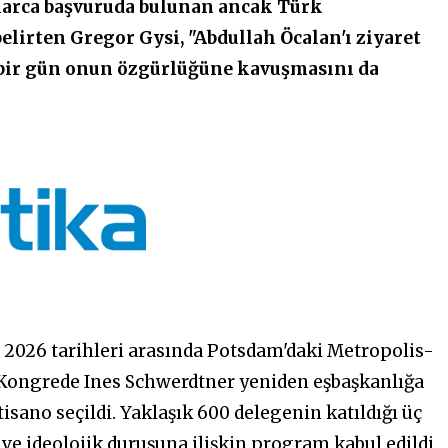
alarca başvuruda bulunan ancak Türk
irten Gregor Gysi, "Abdullah Öcalan'ı ziyaret
bir gün onun özgürlüğüne kavuşmasını da
n 2026 tarihleri arasında Potsdam'daki Metropolis-
i. Kongrede Ines Schwerdtner yeniden eşbaşkanlığa
tisano seçildi. Yaklaşık 600 delegenin katıldığı üç
ve ideolojik duruşuna ilişkin program kabul edildi.