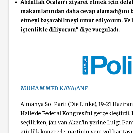
Abdullah Öcalan’ı ziyaret etmek için def
makamlarından daha cevap alamadığını bel
etmeyi başarabilmeyi umut ediyorum. Ve 
içtenlikle diliyorum" diye vurguladı.
MUHAMMED KAYA/ANF
Almanya Sol
Parti
(Die Linke), 19-21 Hazira
Halle'de Federal Kongresi'ni gerçekleştird
seçilirken, Jan van Aken'in yerine Luigi Pan
günlük kongrede, partinin yeni yol haritası 