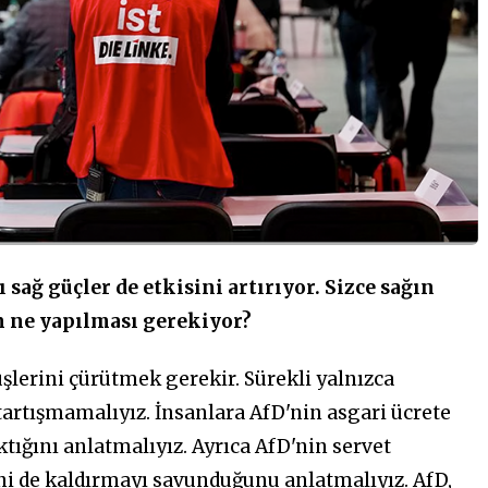
 sağ güçler de etkisini artırıyor. Sizce sağın
n ne yapılması gerekiyor?
şlerini çürütmek gerekir. Sürekli yalnızca
 tartışmamalıyız. İnsanlara AfD'nin asgari ücrete
ıktığını anlatmalıyız. Ayrıca AfD'nin servet
ini de kaldırmayı savunduğunu anlatmalıyız. AfD,