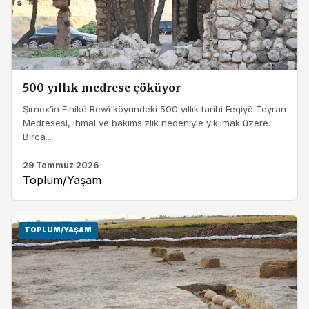
500 yıllık medrese çöküyor
Şırnex’in Finikê Rewî köyündeki 500 yıllık tarihi Feqiyê Teyran
Medresesi, ihmal ve bakımsızlık nedeniyle yıkılmak üzere.
Birca...
29 Temmuz 2026
Toplum/Yaşam
TOPLUM/YAŞAM