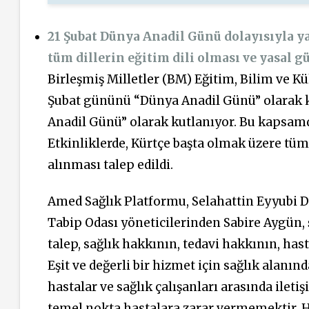
21 Şubat Dünya Anadil Günü dolayısıyla y
tüm dillerin eğitim dili olması ve yasal g
Birleşmiş Milletler (BM) Eğitim, Bilim ve K
Şubat gününü “Dünya Anadil Günü” olarak kab
Anadil Günü” olarak kutlanıyor. Bu kapsamd
Etkinliklerde, Kürtçe başta olmak üzere tüm 
alınması talep edildi.
Amed Sağlık Platformu, Selahattin Eyyubi 
Tabip Odası yöneticilerinden Sabire Aygün, ş
talep, sağlık hakkının, tedavi hakkının, has
Eşit ve değerli bir hizmet için sağlık alanınd
hastalar ve sağlık çalışanları arasında ilet
temel nokta hastalara zarar vermemektir. H