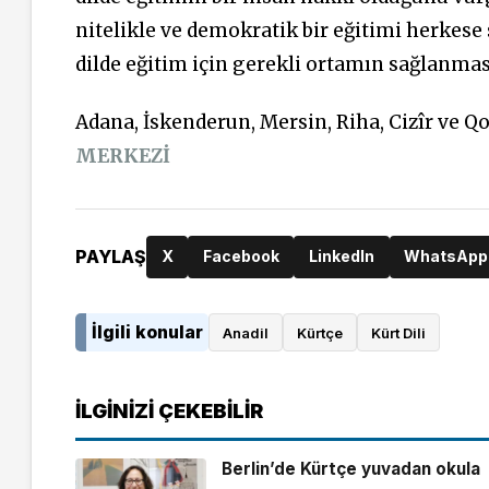
nitelikle ve demokratik bir eğitimi herkes
dilde eğitim için gerekli ortamın sağlanmas
Adana, İskenderun, Mersin, Riha, Cizîr ve Qo
MERKEZİ
PAYLAŞ
X
Facebook
LinkedIn
WhatsApp
İlgili konular
Anadil
Kürtçe
Kürt Dili
İLGINIZI ÇEKEBILIR
Berlin’de Kürtçe yuvadan okula