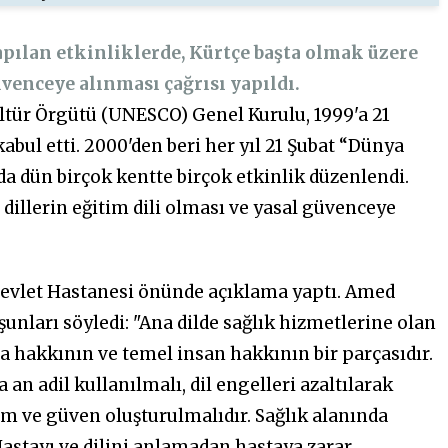
apılan etkinliklerde, Kürtçe başta olmak üzere
üvenceye alınması çağrısı yapıldı.
ültür Örgütü (UNESCO) Genel Kurulu, 1999'a 21
ul etti. 2000'den beri her yıl 21 Şubat “Dünya
a dün birçok kentte birçok etkinlik düzenlendi.
dillerin eğitim dili olması ve yasal güvenceye
Devlet Hastanesi önünde açıklama yaptı. Amed
unları söyledi: "Ana dilde sağlık hizmetlerine olan
ta hakkının ve temel insan hakkının bir parçasıdır.
a an adil kullanılmalı, dil engelleri azaltılarak
işim ve güven oluşturulmalıdır. Sağlık alanında
astayı ve dilini anlamadan hastaya zarar