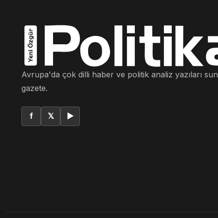
Avrupa'da çok dilli haber ve politik analiz yazıları su
gazete.
f
𝕏
▶