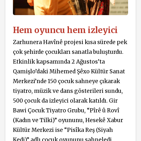
Hem oyuncu hem izleyici
Zarhunera Havînê projesi kısa sürede pek
çok şehirde çocukları sanatla buluşturdu.
Etkinlik kapsamında 2 Ağustos’ta
Qamişlo’daki Mihemed Şêxo Kültür Sanat
Merkezi’nde 150 çocuk sahneye çıkarak
tiyatro, müzik ve dans gösterileri sundu,
500 çocuk da izleyici olarak katıldı.
Gir
Bawi Çocuk Tiyatro Grubu, “Pîrê û Rovî
(Kadın ve Tilki)” oyununu, Hesekê Xabur
Kültür Merkezi ise “Pisîka Reş (Siyah
Kedi)” adlı çocuk oyununu sahneledi.