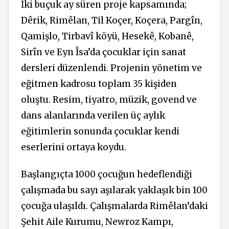
İki buçuk ay süren proje kapsamında;
Dêrik, Rimêlan, Til Koçer, Koçera, Pargîn,
Qamişlo, Tirbavî köyü, Hesekê, Kobanê,
Sirîn ve Eyn Îsa’da çocuklar için sanat
dersleri düzenlendi. Projenin yönetim ve
eğitmen kadrosu toplam 35 kişiden
oluştu. Resim, tiyatro, müzik, govend ve
dans alanlarında verilen üç aylık
eğitimlerin sonunda çocuklar kendi
eserlerini ortaya koydu.
Başlangıçta 1000 çocuğun hedeflendiği
çalışmada bu sayı aşılarak yaklaşık bin 100
çocuğa ulaşıldı. Çalışmalarda Rimêlan’daki
Şehit Aile Kurumu, Newroz Kampı,