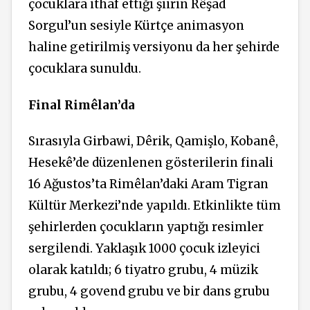
çocuklara ithaf ettiği şiirin Rêşad
Sorgul’un sesiyle Kürtçe animasyon
haline getirilmiş versiyonu da her şehirde
çocuklara sunuldu.
Final Rimêlan’da
Sırasıyla Girbawi,
Dêrik, Qamişlo, Kobanê,
Hesekê’de düzenlenen gösterilerin finali
16 Ağustos’ta Rimêlan’daki Aram Tigran
Kültür Merkezi’nde yapıldı. Etkinlikte tüm
şehirlerden çocukların yaptığı resimler
sergilendi. Yaklaşık 1000 çocuk izleyici
olarak katıldı; 6 tiyatro grubu, 4 müzik
grubu, 4 govend grubu ve bir dans grubu