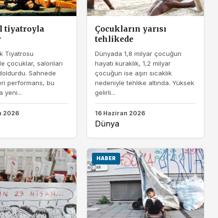
l tiyatroyla
Çocukların yarısı
r
tehlikede
k Tiyatrosu
Dünyada 1,8 milyar çocuğun
de çocuklar, salonları
hayatı kuraklık, 1,2 milyar
oldurdu. Sahnede
çocuğun ise aşırı sıcaklık
eri performans, bu
nedeniyle tehlike altında. Yüksek
 yeni...
gelirli...
n 2026
16 Haziran 2026
Dünya
HABER