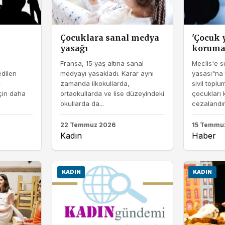
Çocuklara sanal medya
'Çocuk y
yasağı
korumak
Fransa, 15 yaş altına sanal
Meclis'e 
dilen
medyayı yasakladı. Karar aynı
yasası"na 
ş
zamanda ilkokullarda,
sivil toplu
çin daha
ortaokullarda ve lise düzeyindeki
çocukları
okullarda da...
cezalandır
22 Temmuz 2026
15 Temmu
Kadın
Haber
KADIN
KADIN