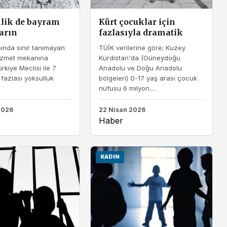
lik de bayram
Kürt çocuklar için
darın
fazlasıyla dramatik
ında sınır tanımayan
TÜİK verilerine göre; Kuzey
hizmet mekanına
Kürdistan'da (Güneydoğu
rkiye Meclisi ile 7
Anadolu ve Doğu Anadolu
fazlası yoksulluk
bölgeleri) 0-17 yaş arası çocuk
nüfusu 6 milyon....
2026
22 Nisan 2026
Haber
KADIN