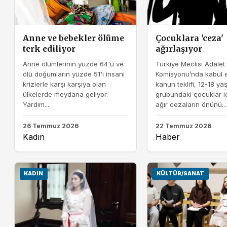
Anne ve bebekler ölüme
Çocuklara 'ceza'
terk ediliyor
ağırlaşıyor
Anne ölümlerinin yüzde 64'ü ve
Türkiye Meclisi Adalet
ölü doğumların yüzde 51'i insani
Komisyonu’nda kabul e
krizlerle karşı karşıya olan
kanun teklifi, 12-18 ya
ülkelerde meydana geliyor.
grubundaki çocuklar i
Yardım...
ağır cezaların önünü...
26 Temmuz 2026
22 Temmuz 2026
Kadın
Haber
KADIN
KÜLTÜR/SANAT