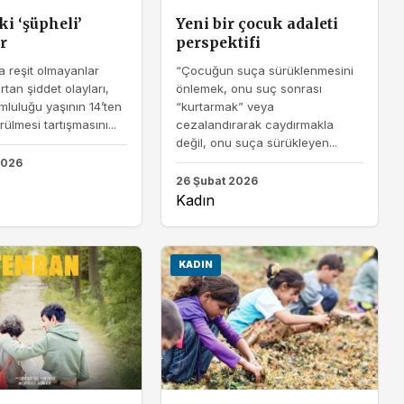
i ‘şüpheli’
Yeni bir çocuk adaleti
r
perspektifi
 reşit olmayanlar
“Çocuğun suça sürüklenmesini
rtan şiddet olayları,
önlemek, onu suç sonrası
luluğu yaşının 14’ten
“kurtarmak” veya
ülmesi tartışmasını...
cezalandırarak caydırmakla
değil, onu suça sürükleyen...
2026
26 Şubat 2026
Kadın
KADIN