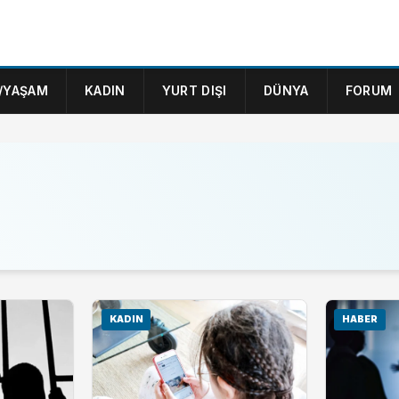
/YAŞAM
KADIN
YURT DIŞI
DÜNYA
FORUM
KADIN
HABER