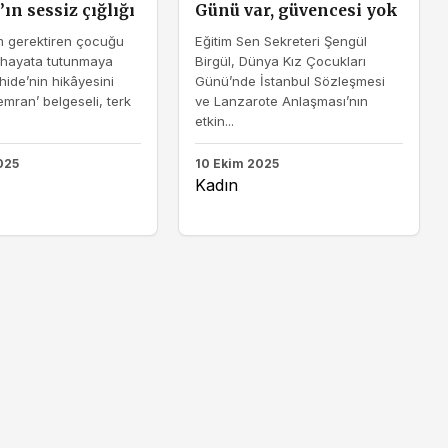
ın sessiz çığlığı
Günü var, güvencesi yok
m gerektiren çocuğu
Eğitim Sen Sekreteri Şengül
 hayata tutunmaya
Birgül, Dünya Kız Çocukları
hide’nin hikâyesini
Günü’nde İstanbul Sözleşmesi
emran’ belgeseli, terk
ve Lanzarote Anlaşması’nın
etkin...
025
10 Ekim 2025
Kadın