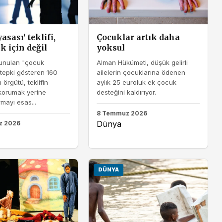
asası' teklifi,
Çocuklar artık daha
 için değil
yoksul
sunulan "çocuk
Alman Hükümeti, düşük gelirli
tepki gösteren 160
ailelerin çocuklarına ödenen
m örgütü, teklifin
aylık 25 euroluk ek çocuk
 korumak yerine
desteğini kaldırıyor.
mayı esas...
8 Temmuz 2026
Dünya
z 2026
DÜNYA