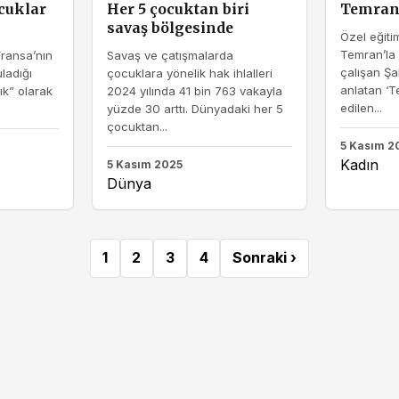
cuklar
Her 5 çocuktan biri
Temran’
savaş bölgesinde
Özel eğiti
Temran’la
Fransa’nın
Savaş ve çatışmalarda
çalışan Şa
ladığı
çocuklara yönelik hak ihlalleri
anlatan ‘T
lık” olarak
2024 yılında 41 bin 763 vakayla
edilen...
yüzde 30 arttı. Dünyadaki her 5
çocuktan...
5 Kasım 2
Kadın
5 Kasım 2025
Dünya
1
2
3
4
Sonraki ›