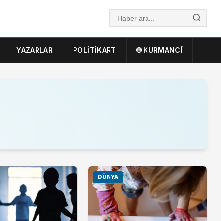
YAZARLAR
POLITIKART
🌐 KURMANCÎ
DÜNYA