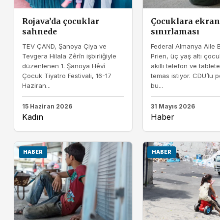
Rojava’da çocuklar
Çocuklara ekran
sahnede
sınırlaması
TEV ÇAND, Şanoya Çiya ve
Federal Almanya Aile 
Tevgera Hilala Zêrîn işbirliğiyle
Prien, üç yaş altı çoc
düzenlenen 1. Şanoya Hêvî
akıllı telefon ve tablete 
Çocuk Tiyatro Festivali, 16-17
temas istiyor. CDU’lu po
Haziran...
bu...
15 Haziran 2026
31 Mayıs 2026
Kadın
Haber
HABER
HABER