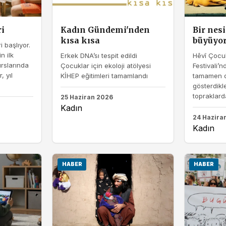
i
Kadın Gündemi'nden
Bir nesi
kısa kısa
büyüyo
 başlıyor.
n ilk
Erkek DNA’sı tespit edildi
Hêvî Çocu
rslarında
Çocuklar için ekoloji atölyesi
Festivali’n
, yıl
KİHEP eğitimleri tamamlandı
tamamen d
gösterdikl
topraklarda
25 Haziran 2026
Kadın
24 Hazira
Kadın
HABER
HABER