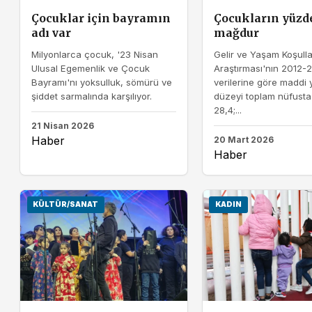
Çocuklar için bayramın
Çocukların yüzde
adı var
mağdur
Milyonlarca çocuk, '23 Nisan
Gelir ve Yaşam Koşulla
Ulusal Egemenlik ve Çocuk
Araştırması'nın 2012-20
Bayramı'nı yoksulluk, sömürü ve
verilerine göre maddi 
şiddet sarmalında karşılıyor.
düzeyi toplam nüfust
28,4;...
21 Nisan 2026
Haber
20 Mart 2026
Haber
KÜLTÜR/SANAT
KADIN