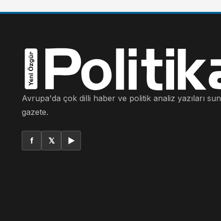
Avrupa'da çok dilli haber ve politik analiz yazıları su
gazete.
f
𝕏
▶