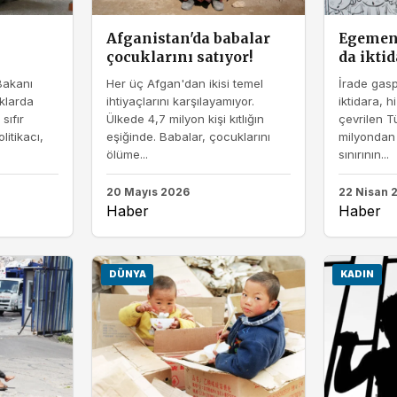
Afganistan'da babalar
Egemen
çocuklarını satıyor!
da ikti
Bakanı
Her üç Afgan'dan ikisi temel
İrade gasp
uklarda
ihtiyaçlarını karşılayamıyor.
iktidara, 
sıfır
Ülkede 4,7 milyon kişi kıtlığın
çevrilen Tü
litikacı,
eşiğinde. Babalar, çocuklarını
milyondan 
ölüme...
sınırının...
20 Mayıs 2026
22 Nisan 
Haber
Haber
DÜNYA
KADIN