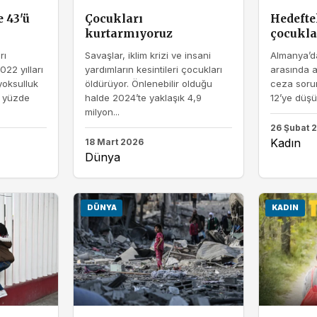
 43'ü
Çocukları
Hedeftek
kurtarmıyoruz
çocukla
rı
Savaşlar, iklim krizi ve insani
Almanya’da
22 yılları
yardımların kesintileri çocukları
arasında a
yoksulluk
öldürüyor. Önlenebilir olduğu
ceza sorum
a yüzde
halde 2024’te yaklaşık 4,9
12’ye düşür
milyon...
26 Şubat 
Kadın
18 Mart 2026
Dünya
DÜNYA
KADIN