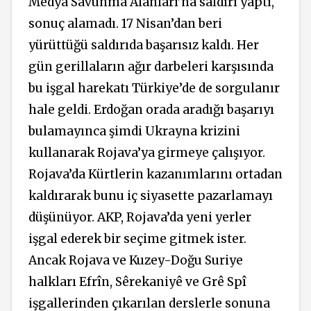
Medya Savunma Alanları’na saldırı yaptı,
sonuç alamadı. 17 Nisan’dan beri
yürüttüğü saldırıda başarısız kaldı. Her
gün gerillaların ağır darbeleri karşısında
bu işgal harekatı Türkiye’de de sorgulanır
hale geldi. Erdoğan orada aradığı başarıyı
bulamayınca şimdi Ukrayna krizini
kullanarak Rojava’ya girmeye çalışıyor.
Rojava’da Kürtlerin kazanımlarını ortadan
kaldırarak bunu iç siyasette pazarlamayı
düşünüyor. AKP, Rojava’da yeni yerler
işgal ederek bir seçime gitmek ister.
Ancak Rojava ve Kuzey-Doğu Suriye
halkları Efrîn, Sêrekaniyê ve Grê Spî
işgallerinden çıkarılan derslerle sonuna