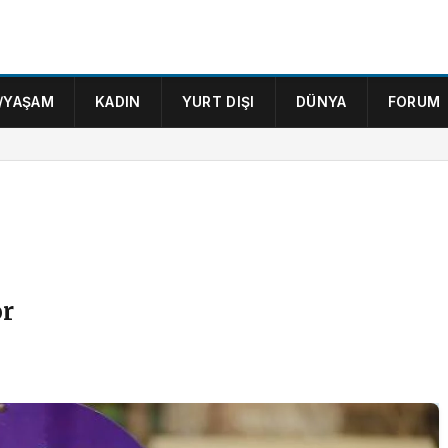
/YAŞAM
KADIN
YURT DIŞI
DÜNYA
FORUM
or