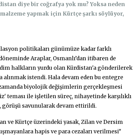
ürdistan diye bir coğrafya yok mu? Yoksa neden
k malzeme yapmak için Kürtçe şarkı söylüyor,
milasyon politikaları günümüze kadar farklı
döneminde Araplar, Osmanlı’dan itibaren de
dim halkların yurdu olan Kürdistan'a gönderilerek
a alınmak istendi. Hala devam eden bu entegre
ı zamanda biyolojik değişimlerin gerçekleşmesi
' teması ile işletilen süreç, nihayetinde karşılıklı
r, görüşü savunularak devam ettirildi.
stan ve Kürtçe üzerindeki yasak, Zilan ve Dersim
uşmayanlara hapis ve para cezaları verilmesi"