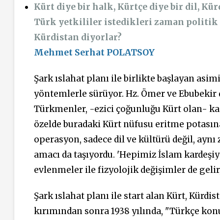
Kürt diye bir halk, Kürtçe diye bir dil, K
Türk yetkililer istedikleri zaman politi
Kürdistan diyorlar?
Mehmet Serhat POLATSOY
Şark ıslahat planı ile birlikte başlayan asi
yöntemlerle sürüyor. Hz. Ömer ve Ebubekir 
Türkmenler, -ezici çoğunluğu Kürt olan- ka
özelde buradaki Kürt nüfusu eritme potasın
operasyon, sadece dil ve kültürü değil, ayn
amacı da taşıyordu. 'Hepimiz İslam kardeşiyiz
evlenmeler ile fizyolojik değişimler de geli
Şark ıslahat planı ile start alan Kürt, Kürdi
kırımından sonra 1938 yılında, "Türkçe kon