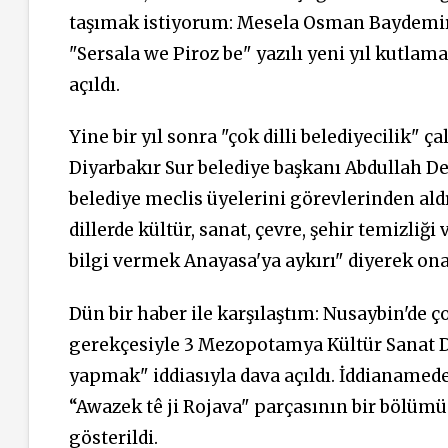
taşımak istiyorum: Mesela Osman Baydemir 2
"Sersala we Piroz be" yazılı yeni yıl kutlam
açıldı.
Yine bir yıl sonra "çok dilli belediyecilik" ç
Diyarbakır Sur belediye başkanı Abdullah D
belediye meclis üyelerini görevlerinden aldı
dillerde kültür, sanat, çevre, şehir temizliği
bilgi vermek Anayasa'ya aykırı" diyerek ona
Dün bir haber ile karşılaştım: Nusaybin'de ç
gerekçesiyle 3 Mezopotamya Kültür Sanat 
yapmak" iddiasıyla dava açıldı. İddianamed
“Awazek tê ji Rojava" parçasının bir bölüm
gösterildi.