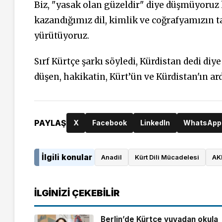
Biz, "yasak olan güzeldir" diye düşmüyoruz 
kazandığımız dil, kimlik ve coğrafyamızın 
yürütüyoruz.
Sırf Kürtçe şarkı söyledi, Kürdistan dedi diye
düşen, hakikatin, Kürt’ün ve Kürdistan'ın
PAYLAŞ
X
Facebook
LinkedIn
WhatsApp
İlgili konular
Anadil
Kürt Dili Mücadelesi
AK
İLGINIZI ÇEKEBILIR
Berlin’de Kürtçe yuvadan okula