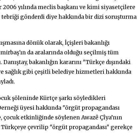
006 yılında meclis başkanı ve kimi siyasetçilere
a tebriği gönderdi diye hakkında bir dizi soruşturma
alışmasına dönük olarak, İçişleri bakanlığı
emirbaş'ın da aralarında olduğu seçilmiş tüm
. Danıştay, bakanlığın kararını "Türkçe dışındaki
 ve sağlık gibi çeşitli belediye hizmetleri hakkında
yladı.
ocuk şöleninde Kürtçe şarkı söyledikleri
Derneği üyesi hakkında "örgüt propagandası
e, çocuk etkinliğinde söylenen Awazê Çîya’nın
ü Türkçeye çevrilip "örgüt propagandası" gerekçe