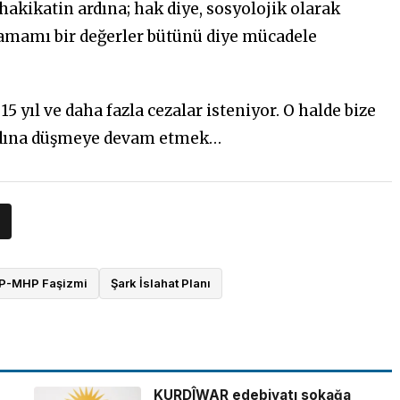
hakikatin ardına; hak diye, sosyolojik olarak
tamamı bir değerler bütünü diye mücadele
 15 yıl ve daha fazla cezalar isteniyor. O halde bize
 ardına düşmeye devam etmek…
P-MHP Faşizmi
Şark İslahat Planı
KURDÎWAR edebiyatı sokağa