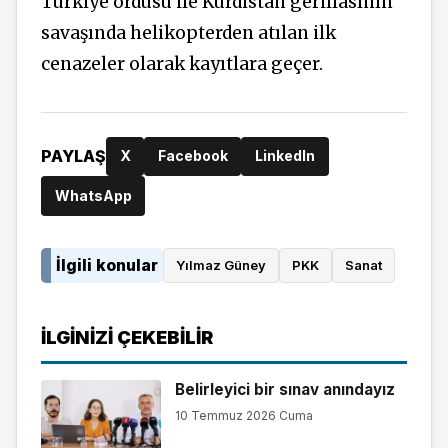
Türkiye ordusu ile Kürdistan gerillasının
savaşında helikopterden atılan ilk
cenazeler olarak kayıtlara geçer.
PAYLAŞ
X
Facebook
LinkedIn
WhatsApp
İlgili konular
Yılmaz Güney
PKK
Sanat
İLGINIZI ÇEKEBILIR
Belirleyici bir sınav anındayız
10 Temmuz 2026 Cuma