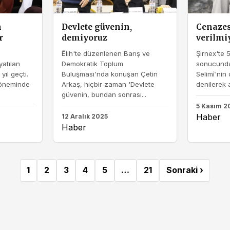
n
Devlete güvenin,
Cenazesi
r
demiyoruz
verilmi
Êlih'te düzenlenen Barış ve
Şirnex'te 5
yatılan
Demokratik Toplum
sonucunda
yıl geçti.
Buluşması'nda konuşan Çetin
Selimî'nin
döneminde
Arkaş, hiçbir zaman 'Devlete
denilerek a
güvenin, bundan sonrası...
5 Kasım 2
Haber
12 Aralık 2025
Haber
1
2
3
4
5
…
21
Sonraki ›