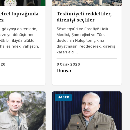
nefret toprağında
Teslimiyeti reddettiler,
ez
direnişi seçtiler
 gözyaşı dökenlerin,
Şêxmeqsûd ve Eşrefiyê Halk
azze’ye dönüştürme
Meclisi, Şam rejimi ve Türk
ük bir ikiyüzlülüktür
devletinin Halep’ten çıkma
ahallesindeki vahşetin,
dayatmasını reddederek, direniş
kararı aldı....
026
9 Ocak 2026
Dünya
HABER