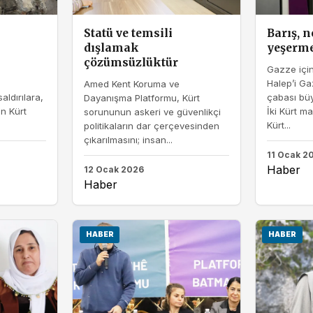
ı
Statü ve temsili
Barış, 
dışlamak
yeşerm
çözümsüzlüktür
Gazze için
Halep’i G
Amed Kent Koruma ve
aldırılara,
çabası büy
Dayanışma Platformu, Kürt
n Kürt
İki Kürt m
sorununun askeri ve güvenlikçi
.
Kürt...
politikaların dar çerçevesinden
çıkarılmasını; insan...
11 Ocak 2
Haber
12 Ocak 2026
Haber
HABER
HABER