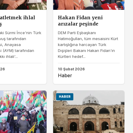
atletmek ihlal
Hakan Fidan yeni
ş
arızalar peşinde
ki Sürmi İnce'nin Türk
DEM Parti Eşbaşkanı
uş tarafından
Hatimoğulları, tüm mesaisini Kürt
si, Anayasa
kartışlığına harcayan Türk
 (AYM) tarafından
Dışişleri Bakanı Hakan Fidan'ın
 ihlali'...
Kürtleri hedef...
026
10 Şubat 2026
Haber
HABER