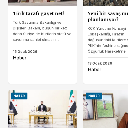
Türk tarafı gayet net!
Yeni bir savaş m
planlanıyor?
Türk Savunma Bakanlığı ve
Dışişleri Bakanı, bugün bir kez
KCK Yürütme Konseyi
daha Suriye'de Kürtlerin statü ve
Eşbaşkanlığı, Fırat'ın
savunma sahibi olmasını...
doğusundaki Kürtlere s
PKK'nin feshine rağme
Özgürlük Hareketi'ne..
15 Ocak 2026
Haber
13 Ocak 2026
Haber
HABER
HABER