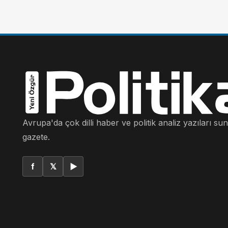
Avrupa'da çok dilli haber ve politik analiz yazıları su
gazete.
f
𝕏
▶