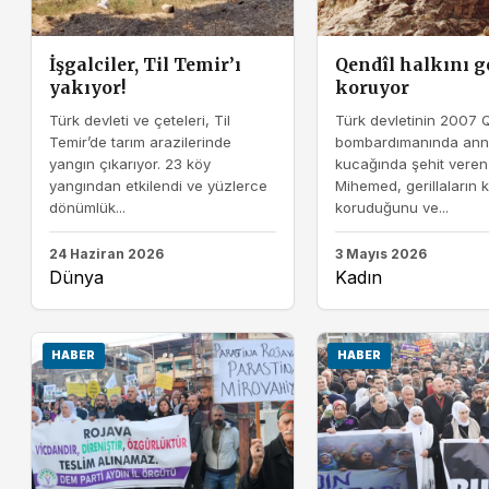
İşgalciler, Til Temir’ı
Qendîl halkını g
yakıyor!
koruyor
Türk devleti ve çeteleri, Til
Türk devletinin 2007 
Temir’de tarım arazilerinde
bombardımanında ann
yangın çıkarıyor. 23 köy
kucağında şehit vere
yangından etkilendi ve yüzlerce
Mihemed, gerillaların k
dönümlük...
koruduğunu ve...
24 Haziran 2026
3 Mayıs 2026
Dünya
Kadın
HABER
HABER