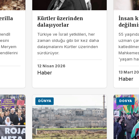
erilla
Kürtler üzerinden
İnsan k
dalaşıyorlar
değilmi
Qendîl
Türkiye ve İsrail yetkilileri, her
55 yaşında
esini
zaman olduğu gibi bir kez daha
uzman çav
n Meryem
dalaşmalarını Kürtler üzerinden
katledilme
endilerini
sürdürüyor.
Mahkemesi
'yaşam hakkı
12 Nisan 2026
Haber
13 Mart 2
Haber
DÜNYA
DOSYA