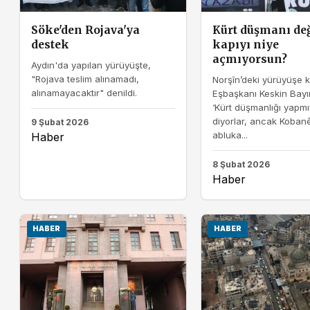
Söke'den Rojava'ya
Kürt düşmanı de
destek
kapıyı niye
açmıyorsun?
Aydın'da yapılan yürüyüşte,
"Rojava teslim alınamadı,
Norşîn’deki yürüyüşe k
alınamayacaktır" denildi.
Eşbaşkanı Keskin Bayın
‘Kürt düşmanlığı yapmı
diyorlar, ancak Koban
9 Şubat 2026
abluka...
Haber
8 Şubat 2026
Haber
HABER
HABER