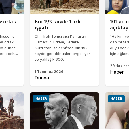
e ortak
Bin 192 köyde Türk
101 yıl 
işgali
açıklay
hisse ile
CPT Irak Temsilcisi Kamaran
"Halkım v
na ortak
Osman: “Türkiye, Federe
canımı fed
’ya günde
Kürdistan Bölgesi’nde bin 192
duyulacak 
erilecek....
köyde geri dönüşleri engelliyor
için ağlama
ve yaklaşık 600...
29 Hazira
Haber
1 Temmuz 2026
Dünya
HABER
HABER