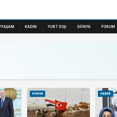
/YAŞAM
KADIN
YURT DIŞI
DÜNYA
FORUM
DÜNYA
HABER