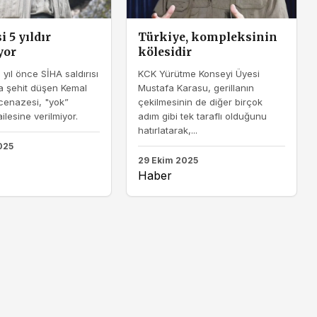
 5 yıldır
Türkiye, kompleksinin
yor
kölesidir
 yıl önce SİHA saldırısı
KCK Yürütme Konseyi Üyesi
 şehit düşen Kemal
Mustafa Karasu, gerillanın
 cenazesi, "yok”
çekilmesinin de diğer birçok
ilesine verilmiyor.
adım gibi tek taraflı olduğunu
hatırlatarak,...
025
29 Ekim 2025
Haber