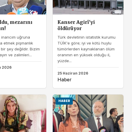
oldu, mezarını
Kanser Agirî'yi
ın!
öldürüyor
e inancım uğruna
Türk devletinin istatistik kurumu
a etmek pişmanlık
TÜİK'e göre; iyi ve kötü huylu
bir şey değildir. Bizim
tümörlerden kaynaklanan ölüm
yın ve zalimleri...
oranının en yüksek olduğu il,
yüzde...
n 2026
25 Haziran 2026
Haber
HABER