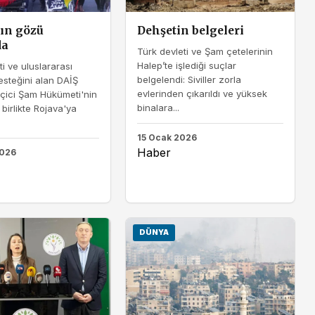
ın gözü
Dehşetin belgeleri
da
Türk devleti ve Şam çetelerinin
Halep’te işlediği suçlar
ti ve uluslararası
belgelendi: Siviller zorla
esteğini alan DAİŞ
evlerinden çıkarıldı ve yüksek
çici Şam Hükümeti'nin
binalara...
 birlikte Rojava'ya
15 Ocak 2026
Haber
2026
DÜNYA