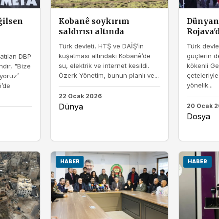
ğilsen
Kobanê soykırım
Dünyan
saldırısı altında
Rojava'
Türk devleti, HTŞ ve DAİŞ’in
Türk devle
kuşatması altındaki Kobanê’de
güçlerin d
atılan DBP
su, elektrik ve internet kesildi.
kökenli Ge
dır, "Bize
Özerk Yönetim, bunun planlı ve...
çeteleriyle
yoruz’
yönelik...
ê’de
22 Ocak 2026
Dünya
20 Ocak 
Dosya
HABER
HABER