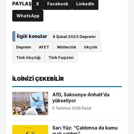
PAYLAŞ
X
Facebook
LinkedIn
WhatsApp
İlgili konular
6 Şubat 2023 Depremi
Deprem
AFET
Mültecilik
Irkçılık
Türk Irkçılığı
Türk Faşizmi
İLGINIZI ÇEKEBILIR
AfD, Saksonya-Anhalt’da
yükseliyor
5 Temmuz 2026 Pazar
Sarı Yüz: “Çaldımsa da kamu
malı çaldım”