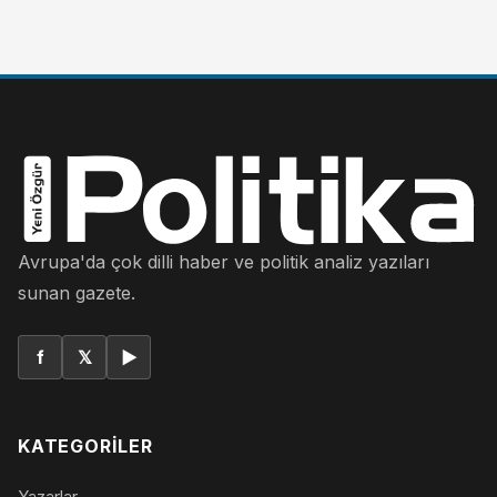
Avrupa'da çok dilli haber ve politik analiz yazıları
sunan gazete.
f
𝕏
▶
KATEGORILER
Yazarlar