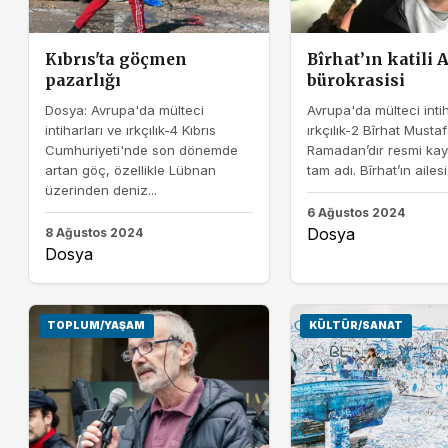
Kıbrıs'ta göçmen
Bîrhat’ın katili
pazarlığı
bürokrasisi
Dosya: Avrupa'da mülteci
Avrupa'da mülteci intih
intiharları ve ırkçılık-4 Kıbrıs
ırkçılık-2 Bîrhat Musta
Cumhuriyeti'nde son dönemde
Ramadan’dır resmi kayı
artan göç, özellikle Lübnan
tam adı. Bîrhat’ın ailesi 
üzerinden deniz...
6 Ağustos 2024
Dosya
8 Ağustos 2024
Dosya
TOPLUM/YAŞAM
KÜLTÜR/SANAT