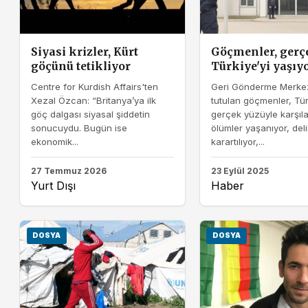
Siyasi krizler, Kürt
Göçmenler, gerç
göçünü tetikliyor
Türkiye'yi yaşıy
Centre for Kurdish Affairs'ten
Geri Gönderme Merkez
Xezal Özcan: “Britanya’ya ilk
tutulan göçmenler, Tür
göç dalgası siyasal şiddetin
gerçek yüzüyle karşıla
sonucuydu. Bugün ise
ölümler yaşanıyor, delil
ekonomik...
karartılıyor,...
27 Temmuz 2026
23 Eylül 2025
Yurt Dışı
Haber
DOSYA
DOSYA