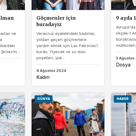
 Alman
Göçmenler için
9 ayda 1
buradayız
Avrupa'da 
ırkçılık-1 
arları ve
Veracruz eyaletindeki kadınlar,
bürokrasisi
fa
yoldan geçen göçmenlere
mültecileri
tlardaki
yardım etmek için Las Patronas’ı
Şirnex’in...
kurdu. Yiyecek ve su dolu
poşetleri, yük...
5 Ağustos
Dosya
6 Ağustos 2024
Kadın
DÜNYA
HABER