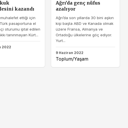
ukuk
Ağrı’da genç nüfus
esini kazandı
azalıyor
muhalefet ettiği için
Ağrı’da son yıllarda 30 bini aşkın
Türk pasaportuna el
kişi başta ABD ve Kanada olmak
şçi oturumu iptal edilen
üzere Fransa, Almanya ve
akkı tanınmayan Kürt...
Ortadoğu ülkelerine göç ediyor.
Yurt...
n 2022
9 Haziran 2022
Toplum/Yaşam