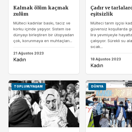
Kalmak ölüm kaçmak
Çadır ve tarlalar
zulüm
eşitsizlik
Mülteci kadınlar baskı, taciz ve
Mülteci tarım işçisi kad
korku içinde yaşıyor. Sistem ise
güvensiz koşullarda g
dünyayı birleştiren bir ütopyadan
lira yevmiyeyle hayatt
çok, korunmaya en muhtaçları...
çalışıyor. Sürekli su al
sıcak...
21 Ağustos 2023
Kadın
18 Ağustos 2023
Kadın
TOPLUM/YAŞAM
DÜNYA