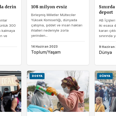
da derin
108 milyon evsiz
Sınırda
deport
Birleşmiş Milletler Mülteciler
Yüksek Komiserliği, dünyada
ınlar
AB İçişler
çatışma, şiddet ve insan hakları
ünlük 300
iki esasa 
ihlalleri nedeniyle zorla
a kalmaya
kararı çıkt
yerinden...
an ve
sınırında y
14 Haziran 2023
9 Haziran
Toplum/Yaşam
Dünya
DOSYA
DÜNYA