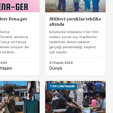
lere Pena.ger
Mülteci çocuklar tehlike
ı
altında
Kürtçe
Belçika’da refakatsiz 3 bin 500
/Soranî), Almanca,
mülteci çocuk suç örgütlerinin
 Türkçe ve Farsça
hedefinde. Resmi rakamın
 destek sunuyor. Bir
gerçeği yansıtmadığı, kayıtsız
e bırakan...
çok sayıda...
 2024
21 Kasım 2024
/Yaşam
Dünya
TOPLUM/YAŞAM