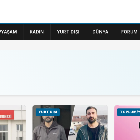
/YAŞAM
KADIN
YURT DIŞI
DÜNYA
FORUM
YURT DIŞI
TOPLUM/