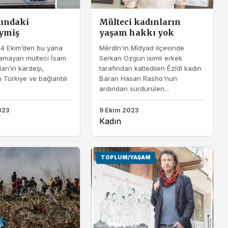
tındaki
Mülteci kadınların
ymiş
yaşam hakkı yok
14 Ekim’den bu yana
Mêrdîn'in Mîdyad ilçesinde
namayan mülteci İsam
Serkan Özgün isimli erkek
n’ın kardeşi,
tarafından katledilen Êzîdî kadın
 Türkiye ve bağlantılı
Baran Hasan Rasho'nun
ardından sürdürülen...
023
9 Ekim 2023
Kadın
TOPLUM/YAŞAM