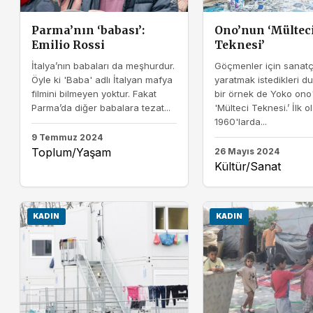
Parma’nın ‘babası’:
Ono’nun ‘Mültec
Emilio Rossi
Teknesi’
İtalya’nın babaları da meşhurdur.
Göçmenler için sanatçı
Öyle ki 'Baba' adlı İtalyan mafya
yaratmak istedikleri du
filmini bilmeyen yoktur. Fakat
bir örnek de Yoko ono
Parma’da diğer babalara tezat...
'Mülteci Teknesi.’ İlk o
1960'larda...
9 Temmuz 2024
Toplum/Yaşam
26 Mayıs 2024
Kültür/Sanat
KADIN
KADIN