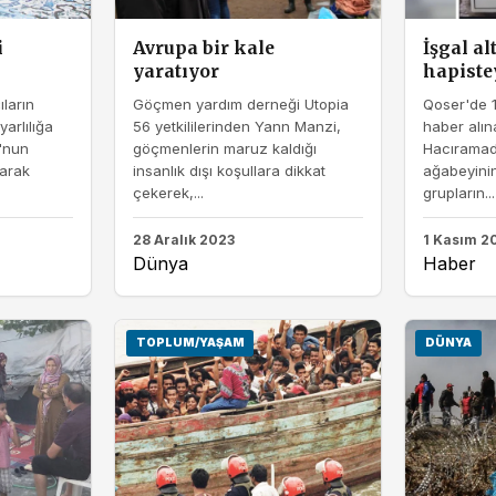
i
Avrupa bir kale
İşgal al
yaratıyor
hapiste
ların
Göçmen yardım derneği Utopia
Qoser'de 
yarlılığa
56 yetkililerinden Yann Manzi,
haber alı
'nun
göçmenlerin maruz kaldığı
Hacıramada
larak
insanlık dışı koşullara dikkat
ağabeyinin
çekerek,...
grupların...
28 Aralık 2023
1 Kasım 2
Dünya
Haber
TOPLUM/YAŞAM
DÜNYA