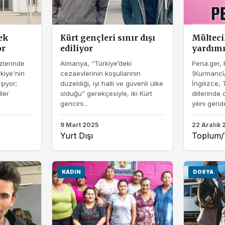
ek
Kürt gençleri sınır dışı
Mülteci
or
ediliyor
yardım
lerinde
Almanya, “Türkiye’deki
Pena.ger, 
kiye'nin
cezaevlerinin koşullarının
(Kurmancî
şıyor;
düzeldiği, iyi halli ve güvenli ülke
İngilizce,
ler
olduğu” gerekçesiyle, iki Kürt
dillerinde
gencini...
yılını gerid
9 Mart 2025
22 Aralık
Yurt Dışı
Toplum
KADIN
DOSYA