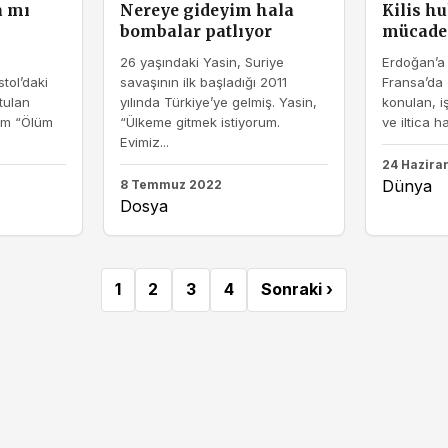
 mı
Nereye gideyim hala
Kilis h
bombalar patlıyor
mücadel
26 yaşındaki Yasin, Suriye
Erdoğan’a 
tol’daki
savaşının ilk başladığı 2011
Fransa’da 
tulan
yılında Türkiye’ye gelmiş. Yasin,
konulan, i
ham “Ölüm
“Ülkeme gitmek istiyorum.
ve iltica h
Evimiz...
24 Hazira
Dünya
8 Temmuz 2022
Dosya
1
2
3
4
Sonraki ›