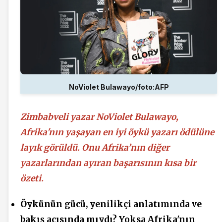
NoViolet Bulawayo/foto:AFP
Zimbabveli yazar NoViolet Bulawayo,
Afrika'nın yaşayan en iyi öykü yazarı ödülüne
layık görüldü. Onu Afrika’nın diğer
yazarlarından ayıran başarısının kısa bir
özeti.
Öykünün gücü, yenilikçi anlatımında ve
bakış açısında mıydı? Yoksa Afrika'nın