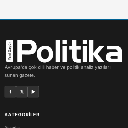
Avrupa'da çok dilli haber ve politik analiz yazıları
sunan gazete.
f
𝕏
▶
KATEGORILER
Yazarlar