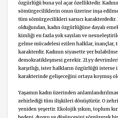
özgürlüğü buna yol açar özelliktedir. Kadın
sömürgeciliklerin onun üzerine inşa edilme
tüm sömürgecilikleri sarsıcı karakterdedi
olduğundan, kadın özgürlüğüne dayalı emek m
kimliği en fazla yok sayılan ve nesneleştir
gelme mücadelesi ezilen halklar, inançlar, 
karakterdir. Kadının siyasette yer bulabilme
demokratikleşmesi gerekir. 21.yy devrimlerin
karşıtlığı, ister halkların özgürlüğü isters
karakterinde gelişeceğini ortaya koymuş ol
Yaşamın kadın üzerinden anlamlandırılmas
zehirlediği tüm ilişkileri dönüştürür. O ze
yeniden yeşertir. Ekolojik yıkım, toplum kı
bedeni, duygu ve düşüncesini sömürerek bi