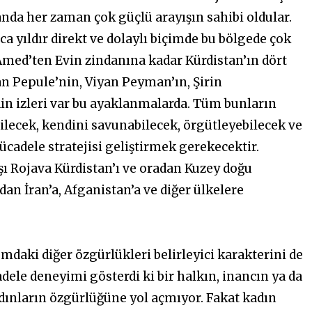
anda her zaman çok güçlü arayışın sahibi oldular.
a yıldır direkt ve dolaylı biçimde bu bölgede çok
 Amed’ten Evin zindanına kadar Kürdistan’ın dört
an Pepule’nin, Viyan Peyman’ın, Şirin
idin izleri var bu ayaklanmalarda. Tüm bunların
bilecek, kendini savunabilecek, örgütleyebilecek ve
ücadele stratejisi geliştirmek gerekecektir.
şı Rojava Kürdistan’ı ve oradan Kuzey doğu
ndan İran’a, Afganistan’a ve diğer ülkelere
daki diğer özgürlükleri belirleyici karakterini de
ele deneyimi gösterdi ki bir halkın, inancın ya da
dınların özgürlüğüne yol açmıyor. Fakat kadın