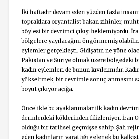
İki haftadır devam eden yüzden fazla insanı
topraklara oryantalist bakan zihinler, muht
böylesi bir devrimci çıkışı beklemiyordu. İra
bölgelere yayılacağını öngörmemiş olabilir.
eylemler gerçekleşti. Gidişatın ne yöne ola
Pakistan ve Suriye olmak üzere bölgedeki bi
kadın eylemleri de bunun kıvılcımıdır. Kad
yükseltmek, bir devrimle sonuçlanmasını sa
boyut çıkıyor açığa.
Öncelikle bu ayaklanmalar ilk kadın devrimi
derinlerdeki köklerinden filizleniyor. İran
olduğu bir tarihsel geçmişse sahip. Şah re
eden kadınların yarattığı gelenek bu kalkışta