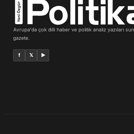
Avrupa'da çok dilli haber ve politik analiz yazıları su
gazete.
f
𝕏
▶