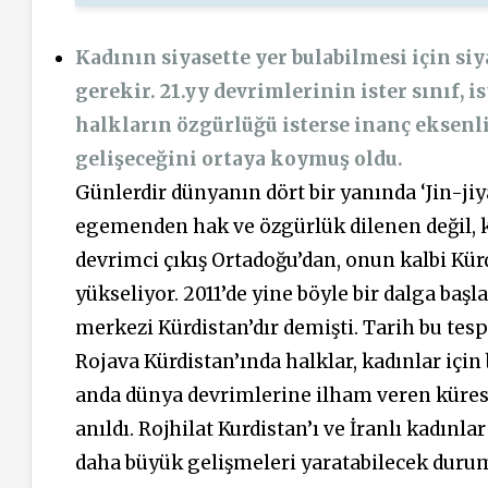
Kadının siyasette yer bulabilmesi için s
gerekir. 21.yy devrimlerinin ister sınıf, i
halkların özgürlüğü isterse inanç eksen
gelişeceğini ortaya koymuş oldu.
Günlerdir dünyanın dört bir yanında ‘Jin-ji
egemenden hak ve özgürlük dilenen değil, k
devrimci çıkış Ortadoğu’dan, onun kalbi Kür
yükseliyor. 2011’de yine böyle bir dalga baş
merkezi Kürdistan’dır demişti. Tarih bu tesp
Rojava Kürdistan’ında halklar, kadınlar için 
anda dünya devrimlerine ilham veren kürese
anıldı. Rojhilat Kurdistan’ı ve İranlı kadınl
daha büyük gelişmeleri yaratabilecek duru