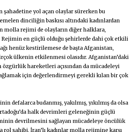
n şahadetine yol açan olaylar sürerken bu
emelen dinciliğin baskısı altındaki kadınlardan
n molla rejimi de olayların diğer halklara,
 Rejimin en güçlü olduğu şehirlerde dahi çok etkili
cağı henüz kestirilemese de başta Afganistan,
rçok ülkenin etkilenmesi olasıdır. Afganistan’daki
ın özgürlük hareketleri açısından da mücadeleyi
ğlamak için değerlendirmeyi gerekli kılan bir çok
nin defalarca budanmış, yakılmış, yıkılmış da olsa
 Ortadoğu’da halk devrimleri geleneğinin güçlü
jiminin devrilmesini sağlayan mücadeleye öncülük
 rol sahibi. İran’lı kadınlar molla rejimine karşı