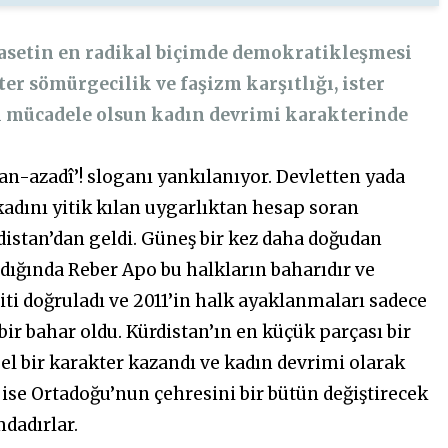
iyasetin en radikal biçimde demokratikleşmesi
ster sömürgecilik ve faşizm karşıtlığı, ister
li mücadele olsun kadın devrimi karakterinde
yan-azadî’! sloganı yankılanıyor. Devletten yada
adını yitik kılan uygarlıktan hesap soran
distan’dan geldi. Güneş bir kez daha doğudan
ladığında Reber Apo bu halkların baharıdır ve
iti doğruladı ve 2011’in halk ayaklanmaları sadece
bir bahar oldu. Kürdistan’ın en küçük parçası bir
l bir karakter kazandı ve kadın devrimi olarak
ar ise Ortadoğu’nun çehresini bir bütün değiştirecek
mdadırlar.