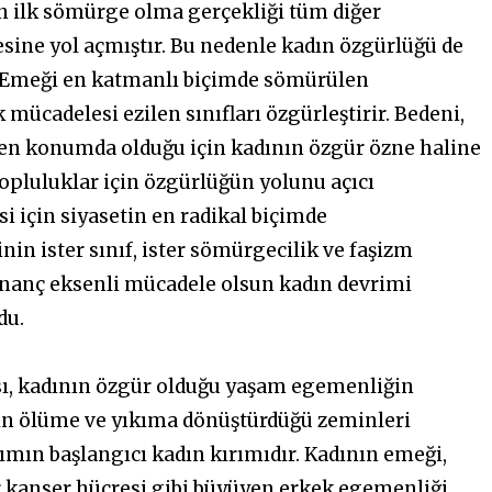
ın ilk sömürge olma gerçekliği tüm diğer
sine yol açmıştır. Bu nedenle kadın özgürlüğü de
r. Emeği en katmanlı biçimde sömürülen
ücadelesi ezilen sınıfları özgürleştirir. Bedeni,
ilen konumda olduğu için kadının özgür özne haline
topluluklar için özgürlüğün yolunu açıcı
si için siyasetin en radikal biçimde
in ister sınıf, ister sömürgecilik ve faşizm
e inanç eksenli mücadele olsun kadın devrimi
du.
ı, kadının özgür olduğu yaşam egemenliğin
hrin ölüme ve yıkıma dönüştürdüğü zeminleri
rımın başlangıcı kadın kırımıdır. Kadının emeği,
r kanser hücresi gibi büyüyen erkek egemenliği