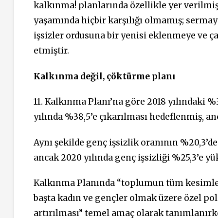
kalkınma! planlarında özellikle yer verilmişt
yaşamında hiçbir karşılığı olmamış; sermaye
işsizler ordusuna bir yenisi eklenmeye ve 
etmiştir.
Kalkınma değil, çöktürme planı
11. Kalkınma Planı’na göre 2018 yılındaki %
yılında %38,5’e çıkarılması hedeflenmiş, a
Aynı şekilde genç işsizlik oranının %20,3’d
ancak 2020 yılında genç işsizliği %25,3’e y
Kalkınma Planında “toplumun tüm kesimlerin
başta kadın ve gençler olmak üzere özel po
artırılması” temel amaç olarak tanımlanırke