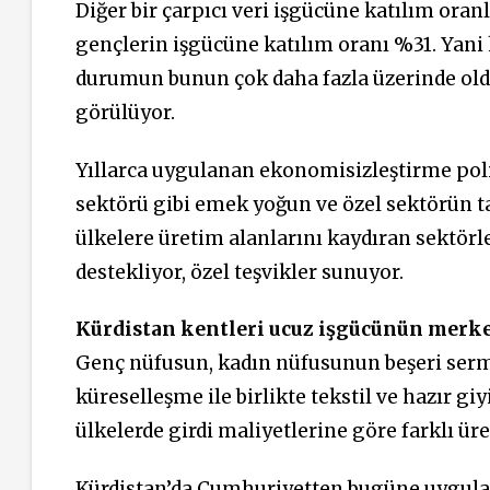
Diğer bir çarpıcı veri işgücüne katılım oranl
gençlerin işgücüne katılım oranı %31. Yani h
durumun bunun çok daha fazla üzerinde old
görülüyor.
Yıllarca uygulanan ekonomisizleştirme poli
sektörü gibi emek yoğun ve özel sektörün tab
ülkelere üretim alanlarını kaydıran sektörle
destekliyor, özel teşvikler sunuyor.
Kürdistan kentleri ucuz işgücünün merk
Genç nüfusun, kadın nüfusunun beşeri sermay
küreselleşme ile birlikte tekstil ve hazır g
ülkelerde girdi maliyetlerine göre farklı ür
Kürdistan’da Cumhuriyetten bugüne uygulan