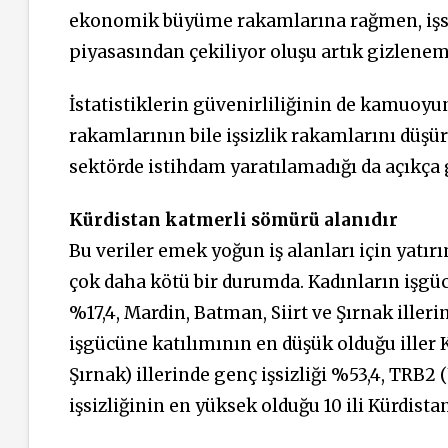
ekonomik büyüme rakamlarına rağmen, işsiz
piyasasından çekiliyor oluşu artık gizlene
İstatistiklerin güvenirliliğinin de kamuoy
rakamlarının bile işsizlik rakamlarını düşür
sektörde istihdam yaratılamadığı da açıkça 
Kürdistan katmerli sömürü alanıdır
Bu veriler emek yoğun iş alanları için yatı
çok daha kötü bir durumda. Kadınların işgücü
%17,4, Mardin, Batman, Siirt ve Şırnak iller
işgücüne katılımının en düşük olduğu iller K
Şırnak) illerinde genç işsizliği %53,4, TRB2 
işsizliğinin en yüksek olduğu 10 ili Kürdista