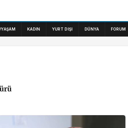
/YAŞAM
KADIN
YURT DIŞI
DÜNYA
FORUM
mürü