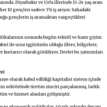
arında. Diyarbakır ve Urfa illerinde 15-24 yaş arası
er 10 gençten sadece 3’ü iş arıyor. Sahadaki
uğu gençlerin iş aramaktan vazgeçtikleri
tikalarının sonunda bugün tekstil ve hazır giyim
iri ile ucuz işgücünün olduğu illere, bölgelere,
r kurtarıcı olarak görülüyor. Devlet bu yatırımları
ezi
e olarak kabul edildiği kapitalist sistem içinde
iyim sektöründe üretim zinciri parçalanmış, farklı
etim ve hizmet alanları gelişmiştir.
an ekonomik politikalar, 40 yılı aşkındır devam