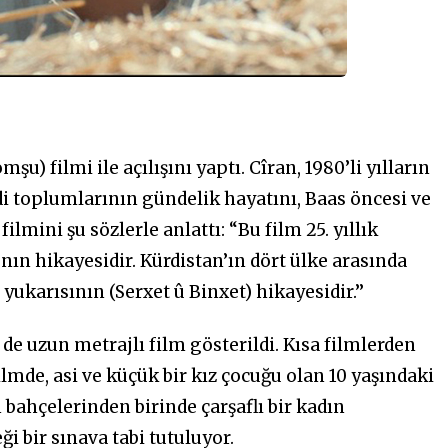
u) filmi ile açılışını yaptı. Cîran, 1980’li yılların
i toplumlarının gündelik hayatını, Baas öncesi ve
filmini şu sözlerle anlattı: “Bu film 25. yıllık
nın hikayesidir. Kürdistan’ın dört ülke arasında
yukarısının (Serxet û Binxet) hikayesidir.’’
3 de uzun metrajlı film gösterildi. Kısa filmlerden
ilmde, asi ve küçük bir kız çocuğu olan 10 yaşındaki
n bahçelerinden birinde çarşaflı bir kadın
i bir sınava tabi tutuluyor.