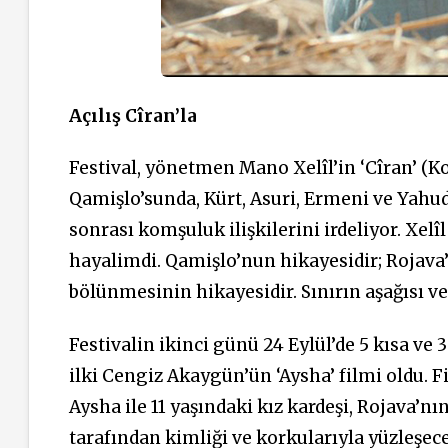
Açılış Cîran’la
Festival, yönetmen Mano Xelîl’in ‘Cîran’ (Komş
Qamişlo’sunda, Kürt, Asuri, Ermeni ve Yahud
sonrası komşuluk ilişkilerini irdeliyor. Xelîl 
hayalimdi. Qamişlo’nun hikayesidir; Rojava’
bölünmesinin hikayesidir. Sınırın aşağısı ve 
Festivalin ikinci günü 24 Eylül’de 5 kısa ve 
ilki Cengiz Akaygün’ün ‘Aysha’ filmi oldu. F
Aysha ile 11 yaşındaki kız kardeşi, Rojava’nı
tarafından kimliği ve korkularıyla yüzleşeceğ