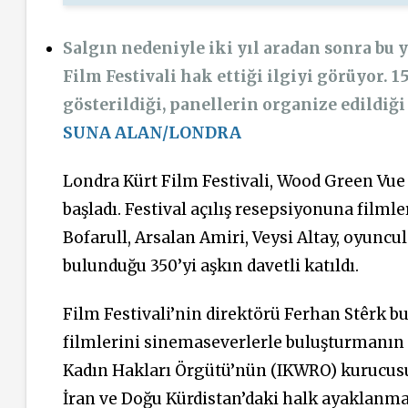
Salgın nedeniyle iki yıl aradan sonra bu y
Film Festivali hak ettiği ilgiyi görüyor. 1
gösterildiği, panellerin organize edildiği 
SUNA ALAN/LONDRA
Londra Kürt Film Festivali, Wood Green Vue
başladı. Festival açılış resepsiyonuna film
Bofarull, Arsalan Amiri, Veysi Altay, oyuncu
bulunduğu 350’yi aşkın davetli katıldı.
Film Festivali’nin direktörü Ferhan Stêrk bu 
filmlerini sinemaseverlerle buluşturmanın he
Kadın Hakları Örgütü’nün (IKWRO) kurucus
İran ve Doğu Kürdistan’daki halk ayaklanmas