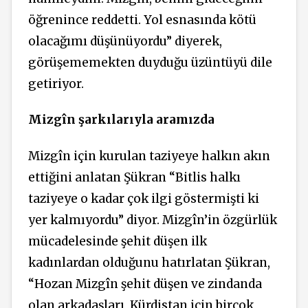
öğrenince reddetti. Yol esnasında kötü
olacağımı düşünüyordu” diyerek,
görüşememekten duyduğu üzüntüyü dile
getiriyor.
Mizgîn şarkılarıyla aramızda
Mizgîn için kurulan taziyeye halkın akın
ettiğini anlatan Şükran “Bitlis halkı
taziyeye o kadar çok ilgi göstermişti ki
yer kalmıyordu” diyor. Mizgîn’in özgürlük
mücadelesinde şehit düşen ilk
kadınlardan olduğunu hatırlatan Şükran,
“Hozan Mizgîn şehit düşen ve zindanda
olan arkadaşları, Kürdistan için birçok