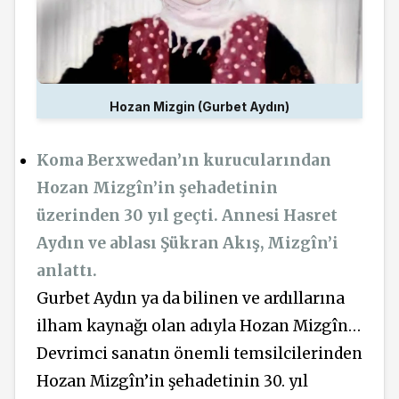
Hozan Mizgin (Gurbet Aydın)
Koma Berxwedan’ın kurucularından
Hozan Mizgîn’in şehadetinin
üzerinden 30 yıl geçti. Annesi Hasret
Aydın ve ablası Şükran Akış, Mizgîn’i
anlattı.
Gurbet Aydın ya da bilinen ve ardıllarına
ilham kaynağı olan adıyla Hozan Mizgîn…
Devrimci sanatın önemli temsilcilerinden
Hozan Mizgîn’in şehadetinin 30. yıl