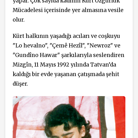
yapar. Çok sayıda kadının Kürt Özgürlük
Mücadelesi içerisinde yer almasına vesile
olur.
Kürt halkının yaşadığı acıları ve coşkuyu
"Lo hevalno", "Çemê Hezîl", "Newroz" ve
"Gundîno Hawar" şarkılarıyla seslendiren
Mizgîn, 11 Mayıs 1992 yılında Tatvan’da
kaldığı bir evde yaşanan çatışmada şehit
düşer.