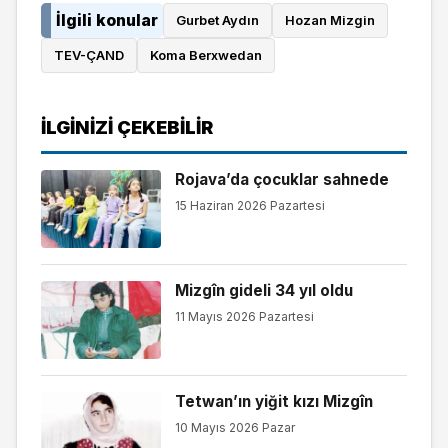
İlgili konular
Gurbet Aydın
Hozan Mizgin
TEV-ÇAND
Koma Berxwedan
İLGINIZI ÇEKEBILIR
Rojava’da çocuklar sahnede
15 Haziran 2026 Pazartesi
Mizgîn gideli 34 yıl oldu
11 Mayıs 2026 Pazartesi
Tetwan’ın yiğit kızı Mizgîn
10 Mayıs 2026 Pazar