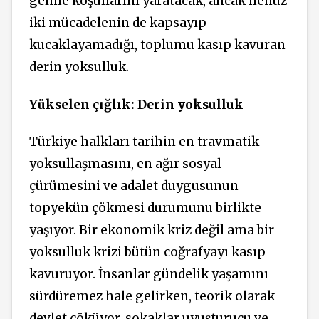
gelme koşullarını yaratacak, ancak henüz
iki mücadelenin de kapsayıp
kucaklayamadığı, toplumu kasıp kavuran
derin yoksulluk.
Yükselen çığlık: Derin yoksulluk
Türkiye halkları tarihin en travmatik
yoksullaşmasını, en ağır sosyal
çürümesini ve adalet duygusunun
topyekün çökmesi durumunu birlikte
yaşıyor. Bir ekonomik kriz değil ama bir
yoksulluk krizi bütün coğrafyayı kasıp
kavuruyor. İnsanlar gündelik yaşamını
sürdüremez hale gelirken, teorik olarak
devlet çöküyor, sokaklar uyuşturucu ve