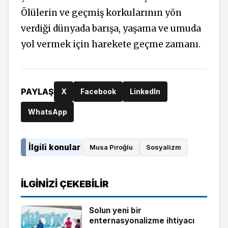
Ölülerin ve geçmiş korkularının yön
verdiği dünyada barışa, yaşama ve umuda
yol vermek için harekete geçme zamanı.
PAYLAŞ
X
Facebook
LinkedIn
WhatsApp
İlgili konular
Musa Piroğlu
Sosyalizm
İLGINIZI ÇEKEBILIR
Solun yeni bir
enternasyonalizme ihtiyacı