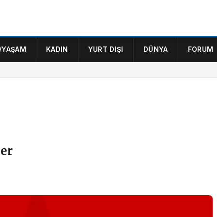
/YAŞAM
KADIN
YURT DIŞI
DÜNYA
FORUM
ler