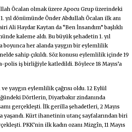
dullah Öcalan olmak üzere Apocu Grup üzerindeki
n 1. yıl dönümünde Önder Abdullah Öcalan ilk anı
airi Ali Haydar Kaytan da “Ben İnsandım” başlıklı
ümünde kaleme aldı. Bu büyük şehadetin 1. yıl
 boyunca her alanda yaygın bir eylemlilik
melde sahip çıkıldı. Söz konusu eylemlilik içinde 19
polis iş birliğiyle katledildi. Böylece 18 Mayıs’a
ve yaygın eylemlilik çağrısı oldu. 12 Eylül
üğündeki Dörtlerin, Diyarbakır zindanında
mı gerçekleşti. İlk gerilla şehadetleri, 2 Mayıs
da yaşandı. Kürt ihanetinin utanç sayfalarından biri
çekleşti. PKK’nin ilk kadın ozanı Mizgîn, 11 Mayıs