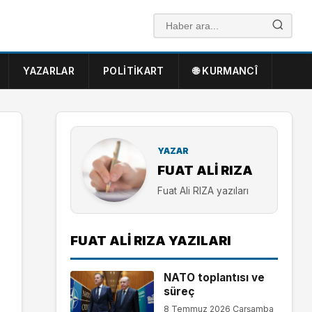
YAZARLAR
POLITIKART
🌐 KURMANCÎ
YAZAR
FUAT ALI RIZA
Fuat Ali RIZA yazıları
FUAT ALI RIZA YAZILARI
NATO toplantısı ve
süreç
8 Temmuz 2026 Çarşamba