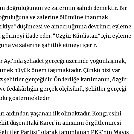
inin doğruluğunun ve zaferinin şahidi demektir. Bir
oğruluğuna ve zaferine ölümüne inanmak
ürkiye” düşüncesi ve amacı uğruna devrimci eyleme
 görmeyi ifade eder. “Özgür Kürdistan” için eyleme
na ve zaferine şahitlik etmeyi içerir.
er Ayı’nda şehadet gerçeği üzerinde yoğunlaşmak,
nmek büyük önem taşımaktadır. Çünkü bizi var
 şehitler gerçeğidir. Önderliğe katılmanın, özgür
e fedakârlığın gerçek ölçüsünü, Şehitler gerçeği
olu göstermektedir.
arı ardından yaşanan ilk olmaktadır. Kongresini
hit düşen Haki Karer’in anısının örgütlenmesi
Şehitler Partisi” olarak tanımlanan PKK’nin Mayıs