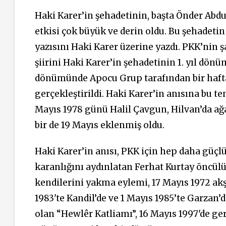
Haki Karer’in şehadetinin, başta Önder Ab
etkisi çok büyük ve derin oldu. Bu şehadeti
yazısını Haki Karer üzerine yazdı. PKK’nin ş
şiirini Haki Karer’in şehadetinin 1. yıl dön
dönümünde Apocu Grup tarafından bir hafta
gerçekleştirildi. Haki Karer’in anısına bu te
Mayıs 1978 günü Halil Çavgun, Hilvan’da ağa-
bir de 19 Mayıs eklenmiş oldu.
Haki Karer’in anısı, PKK için hep daha güçlü 
karanlığını aydınlatan Ferhat Kurtay öncül
kendilerini yakma eylemi, 17 Mayıs 1972 akşa
1983'te Kandil’de ve 1 Mayıs 1985’te Garzan’
olan “Hewlêr Katliamı”, 16 Mayıs 1997'de ger