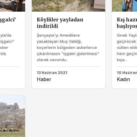
şgalci’
Köylüler yayladan
Kış haz
indirildi
başlıyo
yla’da
Şenyayla'yı Amedlilere
Sinek Yayl
işgalci”
yasaklayan Muş Valiliği,
geçirecek 
asker
koçerlerin bölgeden askerlerce
sütten elde
ldı.
çıkarılmasını "işgalin giderilmesi"
hem geçiml
olarak savundu.
kışa...
13 Haziran 2021
10 Hazira
Haber
Kadın