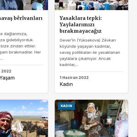
savaş bêrîvanları
Yasaklara tepki:
Yaylalarımızı
bırakmayacağız
e dağlarımıza,
ıza gidebiliyorduk.
Gever’in (Yüksekova) Zêvkan
bize zindan ettiler.
köyünde yaşayan kadınlar,
şam bırakmadılar. Her
savaş politikaları ile yasaklanan
..
yaylalara çıkamıyor. Ancak
kadınlar,...
n 2022
/Yaşam
1 Haziran 2022
Kadın
KADIN