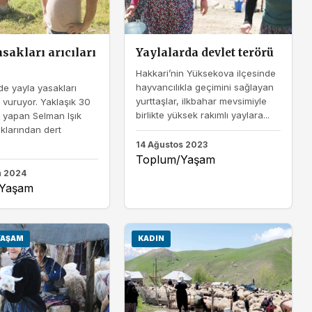
sakları arıcıları
Yaylalarda devlet terörü
Hakkari’nin Yüksekova ilçesinde
hayvancılıkla geçimini sağlayan
e yayla yasakları
yurttaşlar, ilkbahar mevsimiyle
a vuruyor. Yaklaşık 30
birlikte yüksek rakımlı yaylara...
şi yapan Selman Işık
klarından dert
14 Ağustos 2023
Toplum/Yaşam
n 2024
/Yaşam
YAŞAM
KADIN