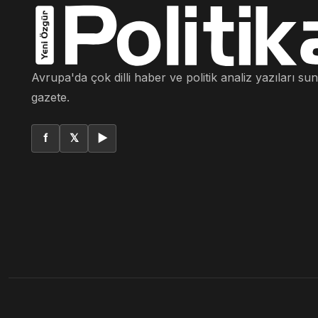
Avrupa'da çok dilli haber ve politik analiz yazıları su
gazete.
f
𝕏
▶