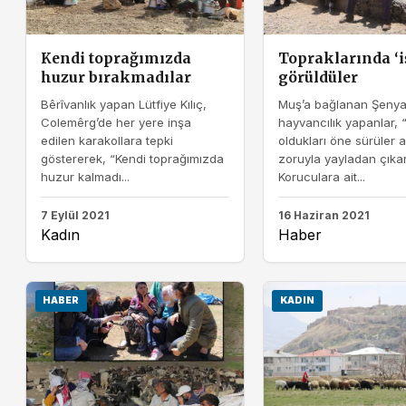
Kendi toprağımızda
Topraklarında ‘i
huzur bırakmadılar
görüldüler
Bêrîvanlık yapan Lütfiye Kılıç,
Muş’a bağlanan Şenya
Colemêrg’de her yere inşa
hayvancılık yapanlar, “
edilen karakollara tepki
oldukları öne sürüler 
göstererek, “Kendi toprağımızda
zoruyla yayladan çıkarı
huzur kalmadı...
Koruculara ait...
7 Eylül 2021
16 Haziran 2021
Kadın
Haber
HABER
KADIN