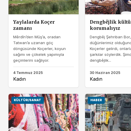
Yaylalarda Koçer
Dengbêjlik kült
zamanı
korumalıyız
Mêrdîn’den Mûş’a, oradan
Dengbêj Şehriban Bor,
Tatwan’a uzanan göç
düğünlerimiz olduğun
döngüsünde Koçerler, koyun
Koçerler gelirdi, onlarla
sağımı ve çökelek yapımıyla
şarkılar söylerdik. Şimd
geçimlerini sağlıyor.
dengbêjlik...
4 Temmuz 2025
30 Haziran 2025
Kadın
Kadın
KÜLTÜR/SANAT
HABER