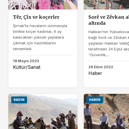
Têr, Çîx ve koçerler
Sorê ve Zêvkan 
altında
Şırnak’ta havaların ısınmasıyla
birlikte koçer kadınlar, 6 ay
Hakkari’nin Yüksekova
kalacakları yüksek yaylalara
bağlı Sorê ve Zêvkan k
çıkmak için hazırlıklarını
yaylaları Hakkari Valiliğ
tamamladı.
tarafından 24 Eylül ak
“Güvenlik,...
18 Mayıs 2023
Kültür/Sanat
26 Ekim 2022
Haber
KADIN
HABER