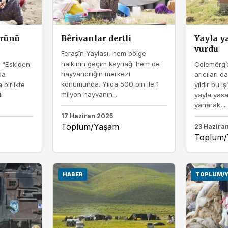
ürünü
Bêrivanlar dertli
Yayla ya
vurdu
Feraşîn Yaylası, hem bölge
halkının geçim kaynağı hem de
 “Eskiden
Colemêrg’d
hayvancılığın merkezi
da
arıcıları d
konumunda. Yılda 500 bin ile 1
 birlikte
yıldır bu i
milyon hayvanın...
i
yayla yasa
yanarak,...
17 Haziran 2025
Toplum/Yaşam
23 Hazira
Toplum
HABER
TOPLUM/