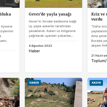
abluka
Gever'de yayla yasağı
Kriz ve 
vurdu
Gever'in Xirvate beldesine bağlı
üç yayla askerler tarafından
 ilçesine
“Daha önc
yasaklandı. Askeri üs bölgesine
öylerinin
yaylalarım
çağrılarak uyarılan çobanlar,...
i
Ama şimdi 
şamı,
Burada ya
akşam İHA.
4 Ağustos 2022
Haber
21 Hazira
Toplum
HABER
KADIN